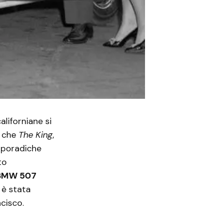
aliforniane si
o che
The King
,
sporadiche
to
BMW 507
, è stata
ncisco.