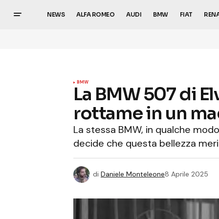
NEWS
ALFA ROMEO
AUDI
BMW
FIAT
REN
BMW
La BMW 507 di Elv
rottame in un ma
La stessa BMW, in qualche modo e 
decide che questa bellezza meri
di
Daniele Monteleone
8 Aprile 2025