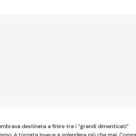
mbrava destinata a finire tra i “grandi dimenticati”
ismo, è tornata invece a splendere più che mai. Compr