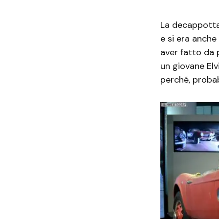
La decappottab
e si era anche
aver fatto da 
un giovane Elvi
perché, probab