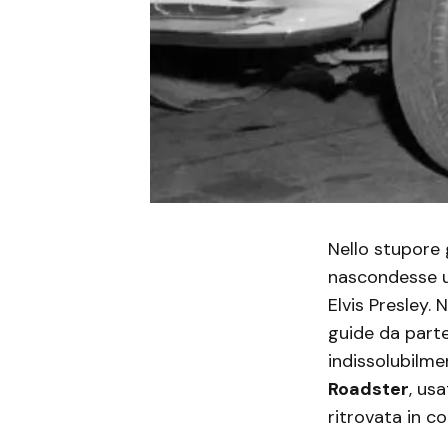
Nello stupore g
nascondesse u
Elvis Presley. 
guide da parte
indissolubilme
Roadster
, us
ritrovata in c