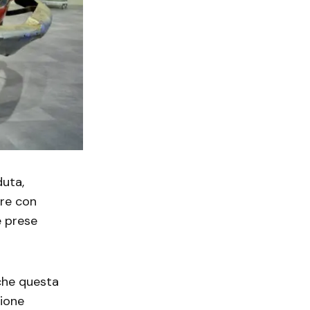
duta,
ere con
e prese
 che questa
sione