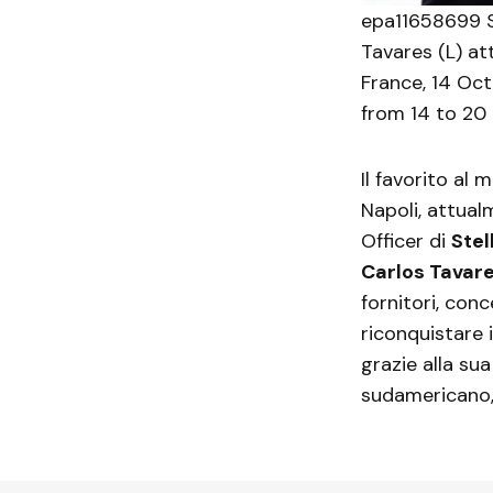
epa11658699 St
Tavares (L) at
France, 14 Oct
from 14 to 2
Il favorito a
Napoli, attual
Officer di
Stel
Carlos Tavar
fornitori, conc
riconquistare 
grazie alla su
sudamericano, 