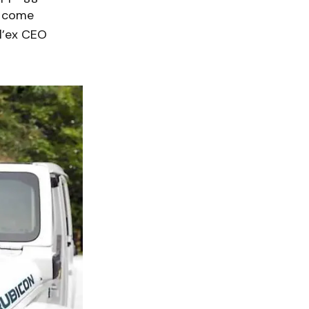
o come
ll’ex CEO