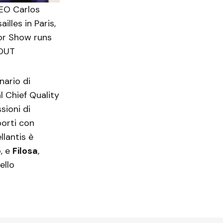
CEO Carlos
lles in Paris,
tor Show runs
 OUT
inario di
l Chief Quality
sioni di
porti con
llantis è
, e
Filosa
,
ello