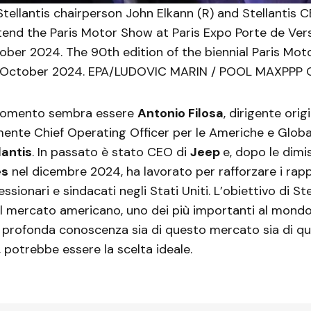
ellantis chairperson John Elkann (R) and Stellantis 
tend the Paris Motor Show at Paris Expo Porte de Versai
ober 2024. The 90th edition of the biennial Paris Mo
0 October 2024. EPA/LUDOVIC MARIN / POOL MAXPPP
l momento sembra essere
Antonio Filosa
, dirigente orig
mente Chief Operating Officer per le Americhe e Globa
lantis
. In passato è stato CEO di
Jeep
e, dopo le dimis
es
nel dicembre 2024, ha lavorato per rafforzare i rap
essionari e sindacati negli Stati Uniti. L’obiettivo di Ste
il mercato americano, uno dei più importanti al mondo
a profonda conoscenza sia di questo mercato sia di qu
potrebbe essere la scelta ideale.