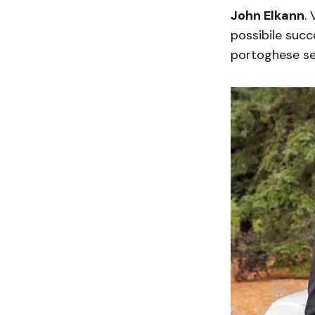
John Elkann
.
possibile suc
portoghese sem