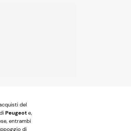
acquisti del
 di
Peugeot
e,
ese, entrambi
 appoggio di