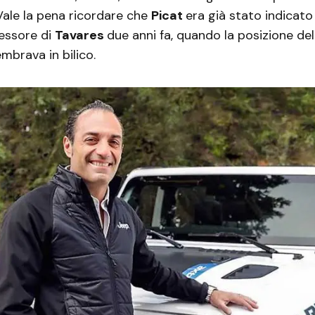
 Vale la pena ricordare che
Picat
era già stato indicat
cessore di
Tavares
due anni fa, quando la posizione de
brava in bilico.