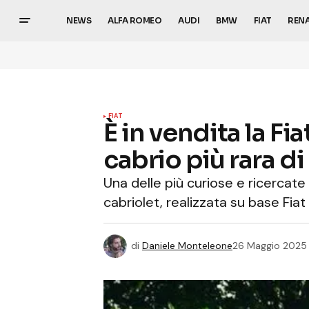
NEWS
ALFA ROMEO
AUDI
BMW
FIAT
REN
FIAT
È in vendita la Fi
cabrio più rara d
Una delle più curiose e ricercate
cabriolet, realizzata su base Fia
di
Daniele Monteleone
26 Maggio 2025