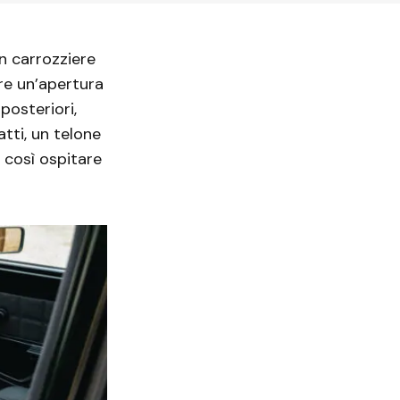
un carrozziere
are un’apertura
posteriori,
tti, un telone
ò così ospitare