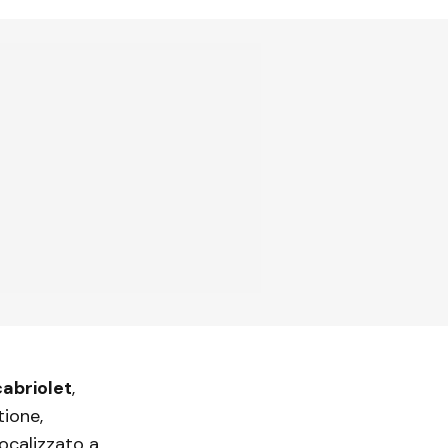
cabriolet
,
tione,
 localizzato a