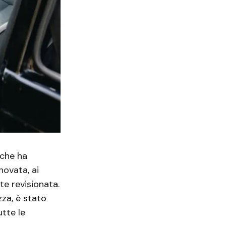
 che ha
ovata, ai
te revisionata.
zza, è stato
utte le