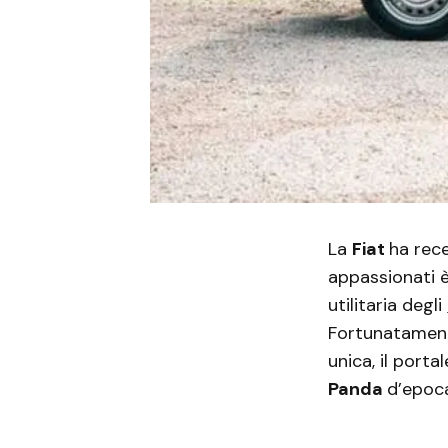
La
Fiat
ha re
appassionati è
utilitaria degli
Fortunatamente,
unica, il porta
Panda
d’epoca