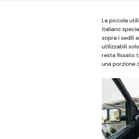
La piccola util
italiano speci
sopra i sedili
utilizzabili s
resta fissato 
una porzione d