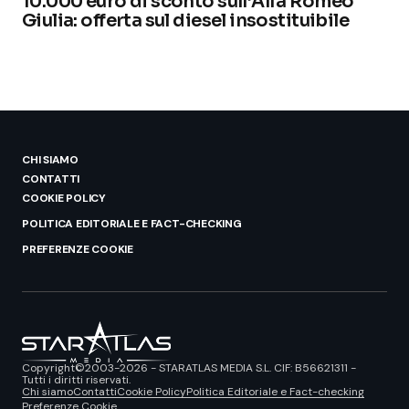
10.000 euro di sconto sull’Alfa Romeo
Giulia: offerta sul diesel insostituibile
CHI SIAMO
CONTATTI
COOKIE POLICY
POLITICA EDITORIALE E FACT-CHECKING
PREFERENZE COOKIE
Copyright©2003-2026 - STARATLAS MEDIA S.L. CIF: B56621311 -
Tutti i diritti riservati.
Chi siamo
Contatti
Cookie Policy
Politica Editoriale e Fact-checking
Preferenze Cookie