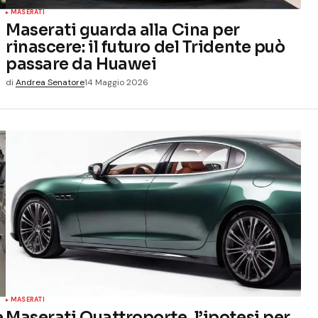
MASERATI
Maserati guarda alla Cina per
rinascere: il futuro del Tridente può
passare da Huawei
di
Andrea Senatore
14 Maggio 2026
MASERATI
e
Maserati Quattroporte, l’ipotesi per