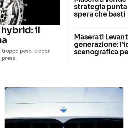
strategia punta s
spera che basti
hybrid: il
Maserati Levant
na
generazione: l’
ve: troppo peso, troppa
scenografica per
 presa.