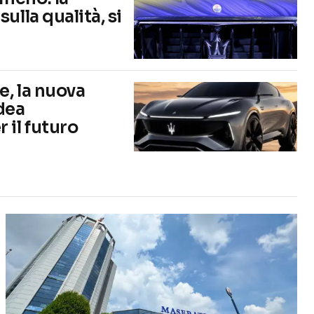
ulla qualità, si
e, la nuova
idea
 il futuro