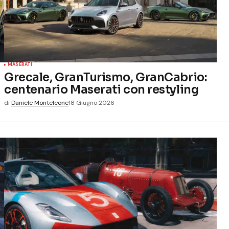
MASERATI
Grecale, GranTurismo, GranCabrio:
centenario Maserati con restyling
di
Daniele Monteleone
18 Giugno 2026