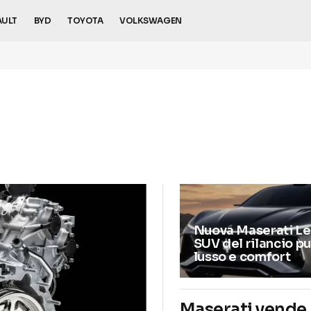
AULT
BYD
TOYOTA
VOLKSWAGEN
Nuova Maserati Lev
SUV del rilancio p
lusso e comfort
Maserati vende 