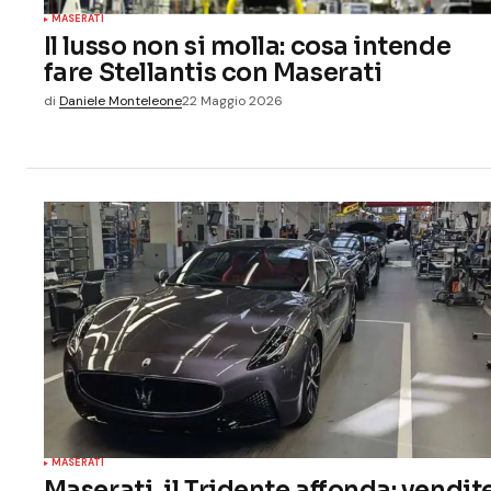
MASERATI
Il lusso non si molla: cosa intende
fare Stellantis con Maserati
di
Daniele Monteleone
22 Maggio 2026
MASERATI
Maserati, il Tridente affonda: vendit