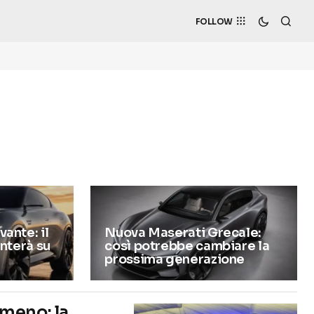
FOLLOW
ante: il
Nuova Maserati Grecale:
unterà su
così potrebbe cambiare la
prossima generazione
meno: la