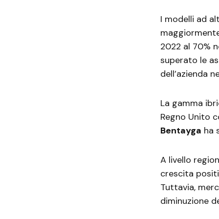
I modelli ad 
maggiormente i
2022 al 70% nel
superato le as
dell’azienda n
La gamma ibrid
Regno Unito co
Bentayga
ha s
A livello regio
crescita posit
Tuttavia, mer
diminuzione de