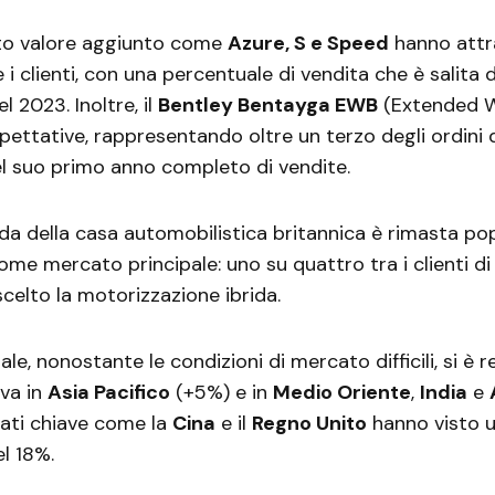
alto valore aggiunto come
Azure, S e Speed
hanno attr
 clienti, con una percentuale di vendita che è salita 
 2023. Inoltre, il
Bentley Bentayga EWB
(Extended W
pettative, rappresentando oltre un terzo degli ordini 
el suo primo anno completo di vendite.
a della casa automobilistica britannica è rimasta popo
me mercato principale: uno su quattro tra i clienti d
celto la motorizzazione ibrida.
nale, nonostante le condizioni di mercato difficili, si è 
iva in
Asia Pacifico
(+5%) e in
Medio Oriente
,
India
e
cati chiave come la
Cina
e il
Regno Unito
hanno visto 
l 18%.