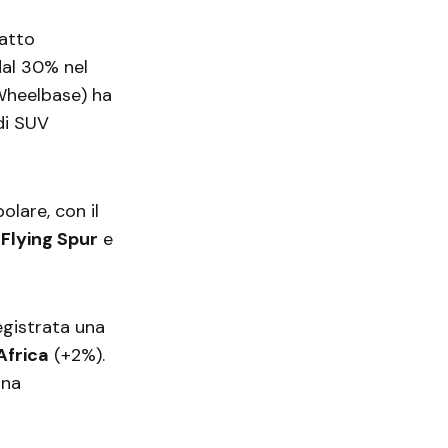
atto
dal 30% nel
heelbase) ha
di SUV
lare, con il
i
Flying Spur
e
registrata una
Africa
(+2%).
una