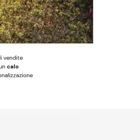
di vendite
 un
calo
sonalizzazione