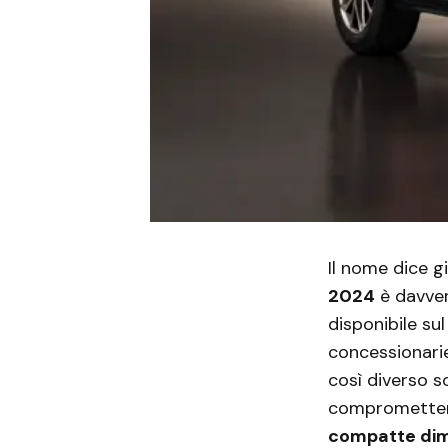
Il nome dice g
2024
è davve
disponibile su
concessionarie
così diverso s
comprometterà 
compatte dim