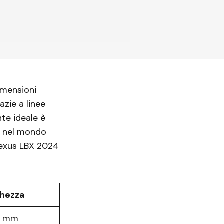
imensioni
zie a linee
te ideale è
e nel mondo
Lexus LBX 2024
hezza
5 mm