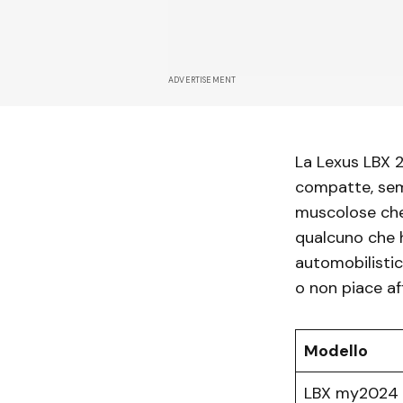
ADVERTISEMENT
La Lexus LBX 2
compatte, semb
muscolose che 
qualcuno che h
automobilisti
o non piace af
Modello
LBX my2024