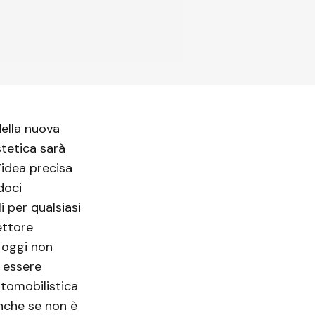
della nuova
stetica sarà
’idea precisa
doci
 per qualsiasi
ettore
 oggi non
o essere
utomobilistica
Anche se non è