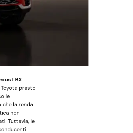
exus LBX
o Toyota presto
o le
ò che la renda
stica non
i. Tuttavia, le
 conducenti