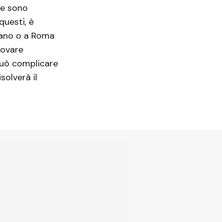
e sono
questi, è
lano o a Roma
rovare
può complicare
solverà il