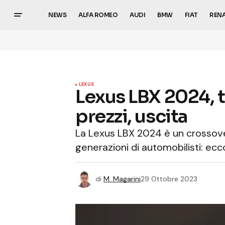
NEWS
ALFA ROMEO
AUDI
BMW
FIAT
REN
LEXUS
Lexus LBX 2024, tu
prezzi, uscita
La Lexus LBX 2024 è un crossove
generazioni di automobilisti: ec
di
M. Magarini
29 Ottobre 2023