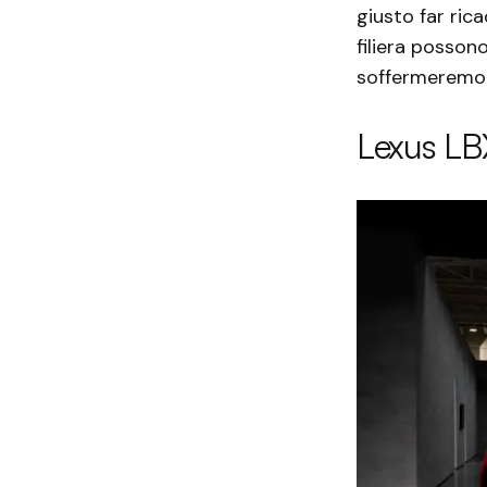
giusto far ric
filiera possono
soffermeremo su
Lexus LBX