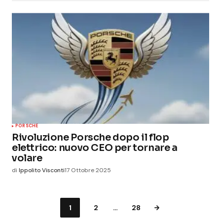
PORSCHE
Rivoluzione Porsche dopo il flop
elettrico: nuovo CEO per tornare a
volare
di
Ippolito Visconti
17 Ottobre 2025
1
2
…
28