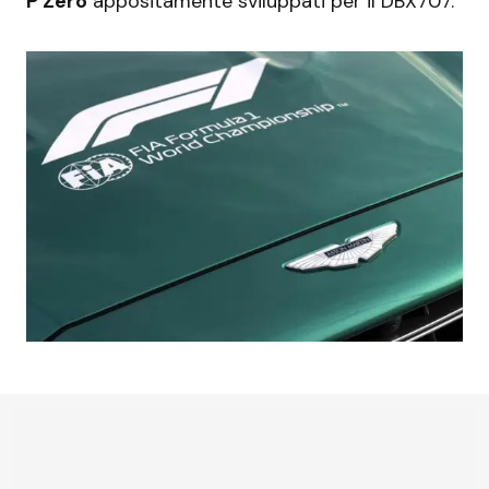
P Zero
appositamente sviluppati per il DBX707.