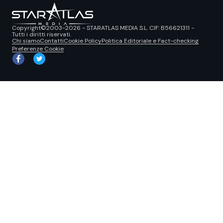
Copyright©2003-2026 - STARATLAS MEDIA S.L. CIF: B56621311 -
Tutti i diritti riservati.
Chi siamo
Contatti
Cookie Policy
Politica Editoriale e Fact-checking
Preferenze Cookie