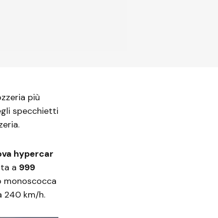
zzeria più
gli specchietti
zeria.
ova hypercar
ata a
999
aio monoscocca
 a 240 km/h.