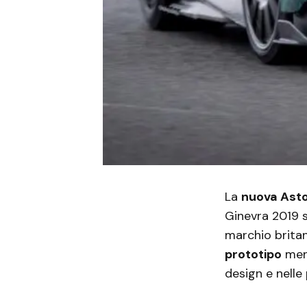
La
nuova Asto
Ginevra 2019 s
marchio brita
prototipo
ment
design e nelle 