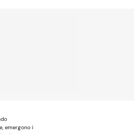
ndo
re, emergono i