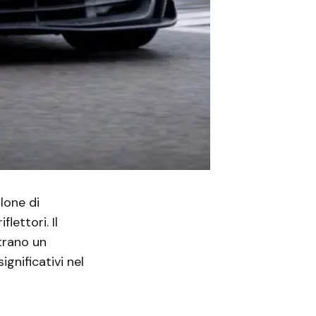
lone di
ettori. Il
trano un
gnificativi nel