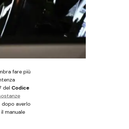
mbra fare più
entenza
7 del
Codice
 sostanze
o dopo averlo
 il manuale