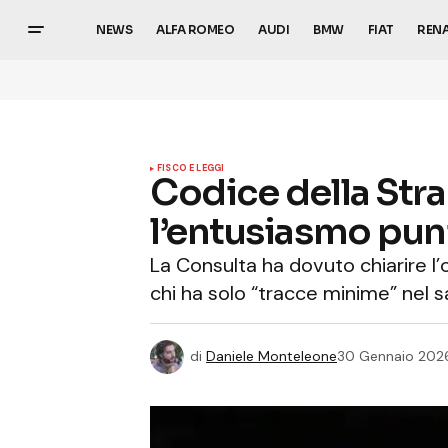
NEWS
ALFA ROMEO
AUDI
BMW
FIAT
REN
FISCO E LEGGI
Codice della Stra
l’entusiasmo puni
La Consulta ha dovuto chiarire l’
chi ha solo “tracce minime” nel s
di
Daniele Monteleone
30 Gennaio 202