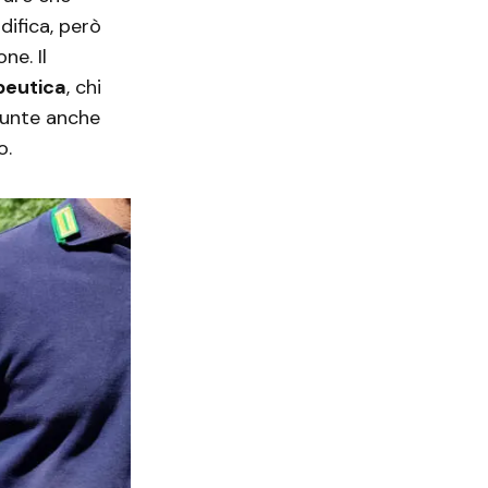
difica, però
ne. Il
peutica
, chi
sunte anche
o.