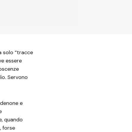
a solo “tracce
ve essere
noscenze
dio. Servono
ordenone e
e
te, quando
, forse