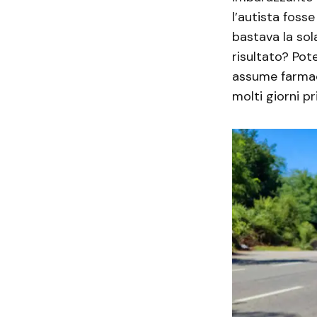
l’autista foss
bastava la sol
risultato? Pot
assume farmac
molti giorni p