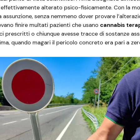
e effettivamente alterato psico-fisicamente. Con la mo
a assunzione, senza nemmeno dover provare l’alterazio
evano finire multati pazienti che usano
cannabis tera
i prescritti o chiunque avesse tracce di sostanze as
rima, quando magari il pericolo concreto era pari a zer