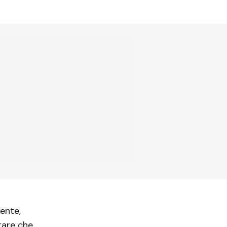
ente,
rare che