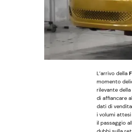
L’arrivo della
F
momento delica
rilevante della
di affiancare a
dati di vendit
i volumi attes
il passaggio al
dubbi sulla ret