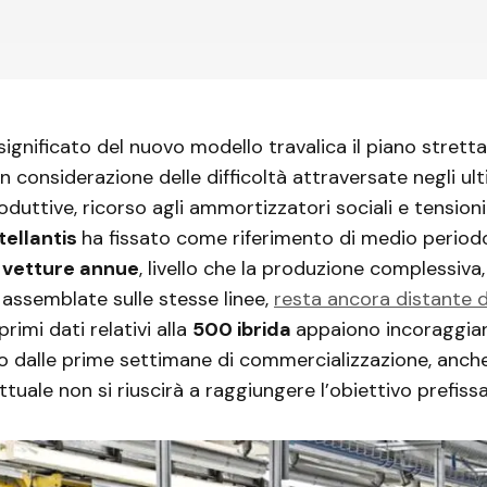
l significato del nuovo modello travalica il piano stret
n considerazione delle difficoltà attraversate negli ult
oduttive, ricorso agli ammortizzatori sociali e tensioni
tellantis
ha fissato come riferimento di medio periodo
 vetture annue
, livello che la produzione complessiv
 assemblate sulle stesse linee,
resta ancora distante d
I primi dati relativi alla
500 ibrida
appaiono incoraggian
 dalle prime settimane di commercializzazione, anch
tuale non si riuscirà a raggiungere l’obiettivo prefissa