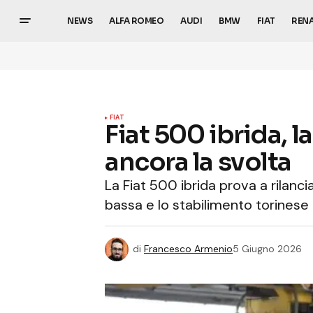
NEWS
ALFA ROMEO
AUDI
BMW
FIAT
REN
FIAT
Fiat 500 ibrida, l
ancora la svolta
La Fiat 500 ibrida prova a rilanc
bassa e lo stabilimento torinese
di
Francesco Armenio
5 Giugno 2026