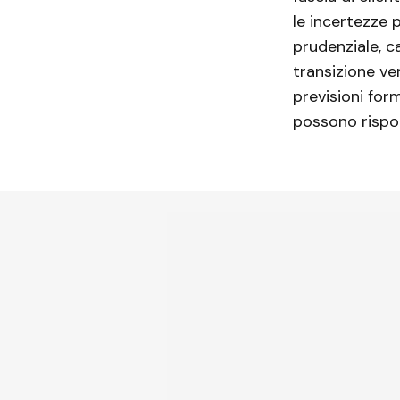
le incertezze 
prudenziale, c
transizione ve
previsioni for
possono rispon