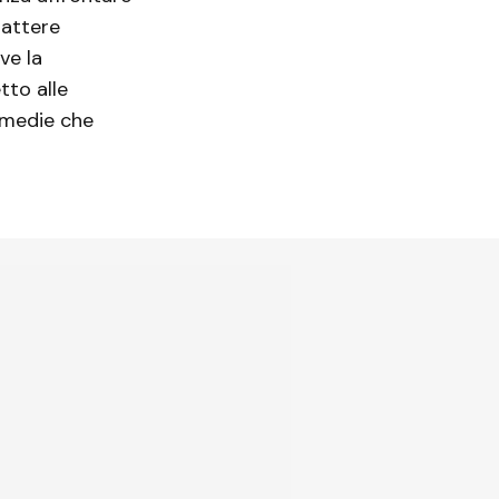
rattere
ve la
tto alle
ermedie che