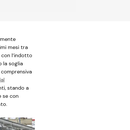
tamente
imi mesi tra
 con l’indotto
 la soglia
a, comprensiva
al
ti, stando a
e se con
to.