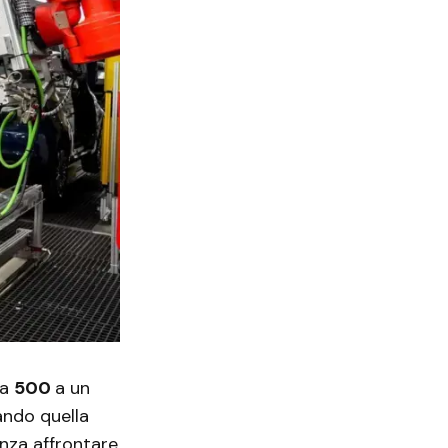
la
500
a un
ando quella
enza affrontare