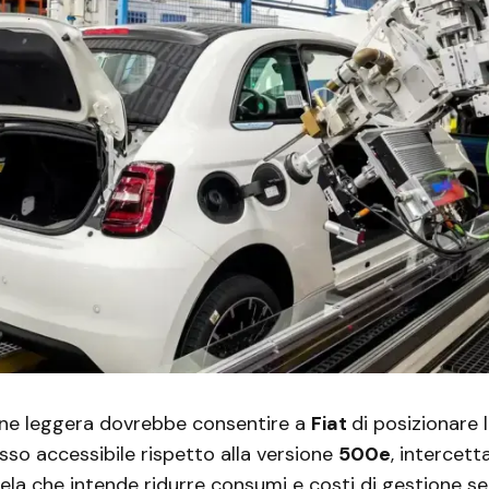
ione leggera dovrebbe consentire a
Fiat
di posizionare 
sso accessibile rispetto alla versione
500e
, intercett
ntela che intende ridurre consumi e costi di gestione s