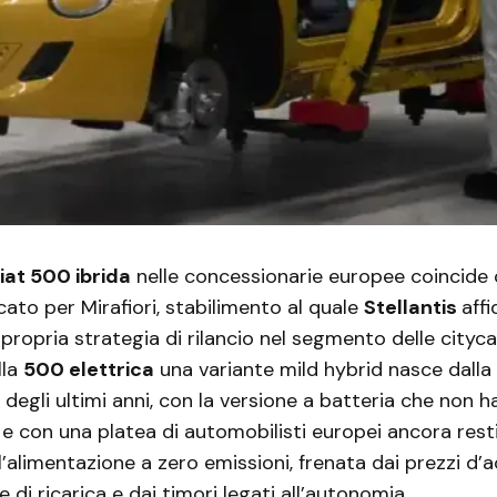
iat 500 ibrida
nelle concessionarie europee coincide
to per Mirafiori, stabilimento al quale
Stellantis
aff
 propria strategia di rilancio nel segmento delle cityca
lla
500 elettrica
una variante mild hybrid nasce dalla 
a degli ultimi anni, con la versione a batteria che non 
i e con una platea di automobilisti europei ancora res
l’alimentazione a zero emissioni, frenata dai prezzi d’a
e di ricarica e dai timori legati all’autonomia.