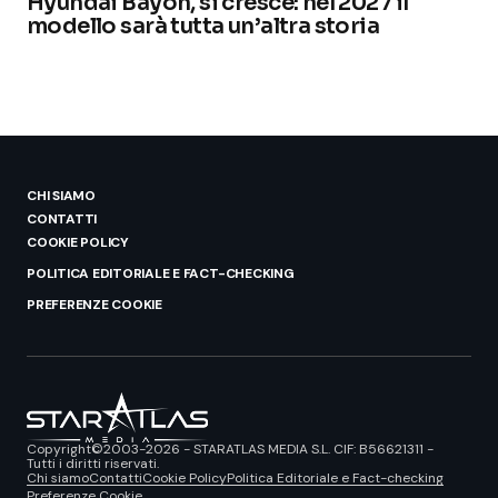
Hyundai Bayon, si cresce: nel 2027 il
modello sarà tutta un’altra storia
CHI SIAMO
CONTATTI
COOKIE POLICY
POLITICA EDITORIALE E FACT-CHECKING
PREFERENZE COOKIE
Copyright©2003-2026 - STARATLAS MEDIA S.L. CIF: B56621311 -
Tutti i diritti riservati.
Chi siamo
Contatti
Cookie Policy
Politica Editoriale e Fact-checking
Preferenze Cookie