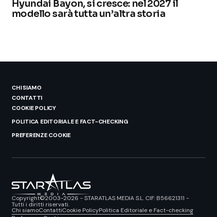
Hyundai Bayon, si cresce: nel 2027 il
modello sarà tutta un’altra storia
CHI SIAMO
CONTATTI
COOKIE POLICY
POLITICA EDITORIALE E FACT-CHECKING
PREFERENZE COOKIE
Copyright©2003-2026 - STARATLAS MEDIA S.L. CIF: B56621311 -
Tutti i diritti riservati.
Chi siamo
Contatti
Cookie Policy
Politica Editoriale e Fact-checking