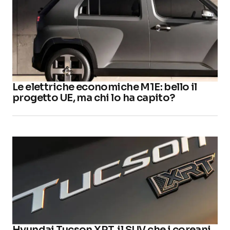
Le elettriche economiche M1E: bello il
progetto UE, ma chi lo ha capito?
Hyundai Tucson XRT, il SUV che i coreani