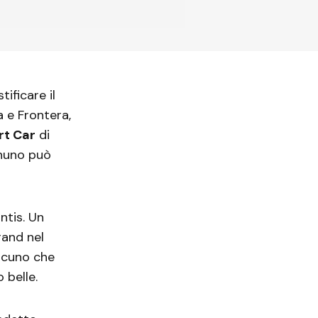
ificare il
a e Frontera,
rt Car
di
gnuno può
ntis. Un
and nel
lcuno che
 belle.