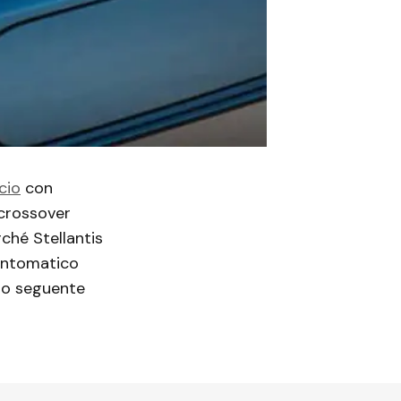
cio
con
 crossover
ché Stellantis
fantomatico
no seguente