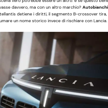
 scena vero potrebbe essere un altro: e se questo be
ivasse davvero, ma con un altro marchio?
Autobianchi
Stellantis detiene i diritti, il segmento B-crossover tira
sumare un nome storico invece di rischiare con Lancia.