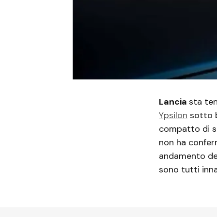
Lancia
sta te
Ypsilon
sotto b
compatto di s
non ha confer
andamento del
sono tutti inna