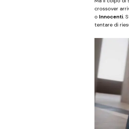
Ma il colpo di
crossover arr
o
Innocenti
. 
tentare di rie