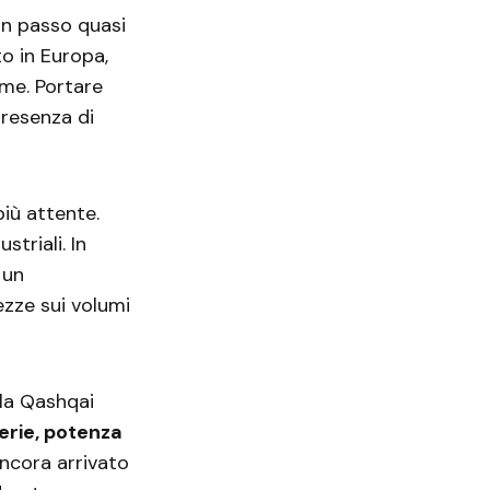
un passo quasi
to in Europa,
me. Portare
presenza di
iù attente.
striali. In
 un
ezze sui volumi
lla Qashqai
erie, potenza
ancora arrivato