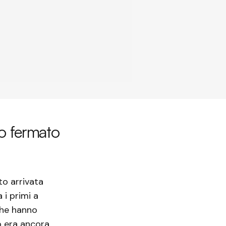
to fermato
o arrivata
 i primi a
che hanno
o era ancora