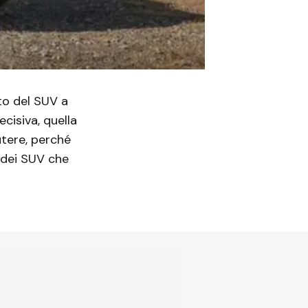
tto del SUV a
cisiva, quella
utere, perché
 dei SUV che