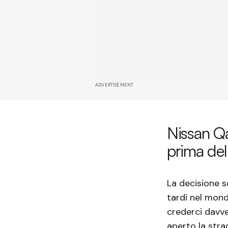
ADVERTISEMENT
Nissan Qa
prima del
La decisione s
tardi nel mondo
crederci davve
aperto la stra