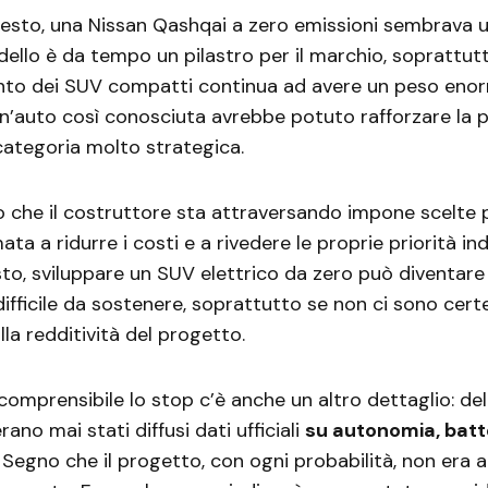
uesto, una Nissan Qashqai a zero emissioni sembrava 
odello è da tempo un pilastro per il marchio, soprattut
nto dei SUV compatti continua ad avere un peso enor
 un’auto così conosciuta avrebbe potuto rafforzare la 
categoria molto strategica.
che il costruttore sta attraversando impone scelte p
ta a ridurre i costi e a rivedere le proprie priorità indu
o, sviluppare un SUV elettrico da zero può diventare
ifficile da sostenere, soprattutto se non ci sono cert
lla redditività del progetto.
comprensibile lo stop c’è anche un altro dettaglio: de
rano mai stati diffusi dati ufficiali
su autonomia, batt
Segno che il progetto, con ogni probabilità, non era 