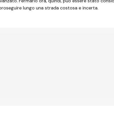
vanzato. Fermarlo ora, quindi, può essere stato cons
proseguire lungo una strada costosa e incerta.