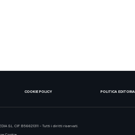
COOKIE POLICY
POLITICA EDITORI
L. CIF: B56621311 - Tutti i diritti riservati.
ze Cookie