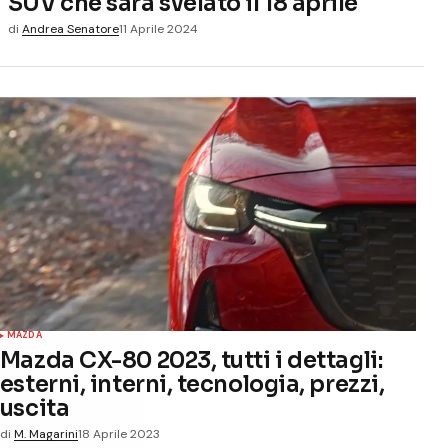
SUV che sarà svelato il 18 aprile
di
Andrea Senatore
11 Aprile 2024
MAZDA
Mazda CX-80 2023, tutti i dettagli:
esterni, interni, tecnologia, prezzi,
uscita
di
M. Magarini
18 Aprile 2023