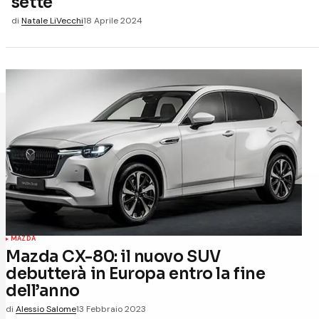
sette
di
Natale LiVecchi
18 Aprile 2024
MAZDA
Mazda CX-80: il nuovo SUV
debutterà in Europa entro la fine
dell’anno
di
Alessio Salome
13 Febbraio 2023