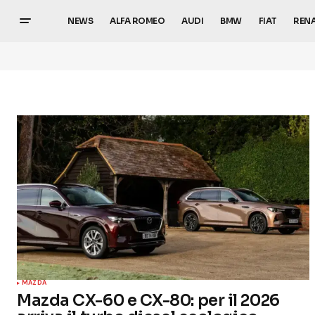
NEWS
ALFA ROMEO
AUDI
BMW
FIAT
REN
MAZDA
Mazda CX-60 e CX-80: per il 2026