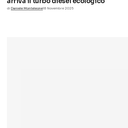
arriva il turbo diesel ecologico
di
Daniele Monteleone
18 Novembre 2025