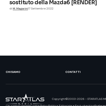
sostituto della Mazda6 [RENDER]
di
M. Magarini
17 Settembre 2022
CHI SIAMO
CONTATTI
Copyright©2003-2026 - STARATLAS MEDIA S.
Chi siamo
Contatti
Cookie Policy
Politica Editoriale e Fact-checking
Preferen