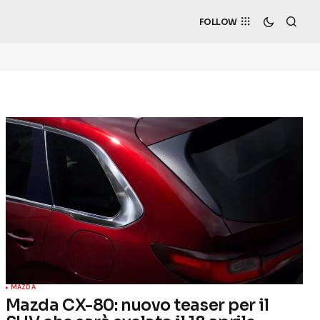
FOLLOW
MAZDA
Mazda CX-80: nuovo teaser per il