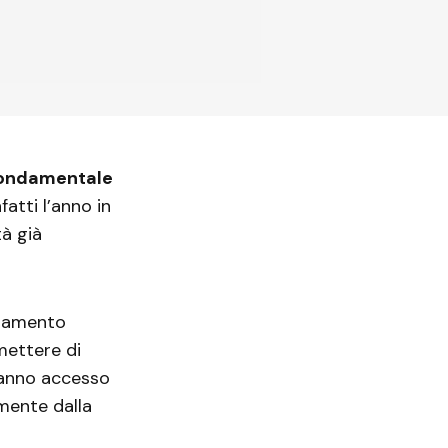
fondamentale
fatti l’anno in
tà già
inamento
mettere di
vranno accesso
amente dalla