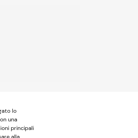
gato lo
con una
oni principali
are alla