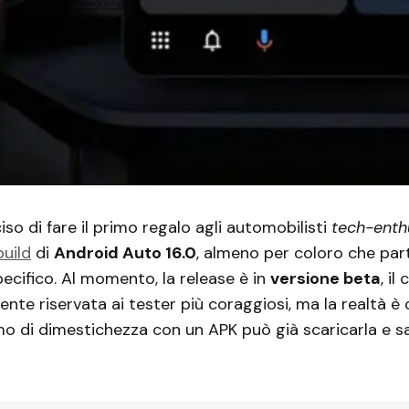
iso di fare il primo regalo agli automobilisti
tech-enth
build
di
Android Auto 16.0
, almeno per coloro che par
cifico. Al momento, la release è in
versione beta
, il
mente riservata ai tester più coraggiosi, ma la realtà è
o di dimestichezza con un APK può già scaricarla e salt