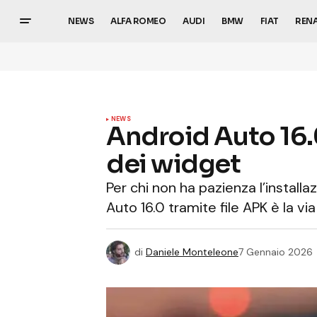
NEWS
ALFA ROMEO
AUDI
BMW
FIAT
REN
NEWS
Android Auto 16.0
dei widget
Per chi non ha pazienza l’install
Auto 16.0 tramite file APK è la via
di
Daniele Monteleone
7 Gennaio 2026