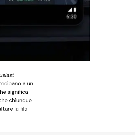
usiast
tecipano a un
 che significa
 che chiunque
are la fila.