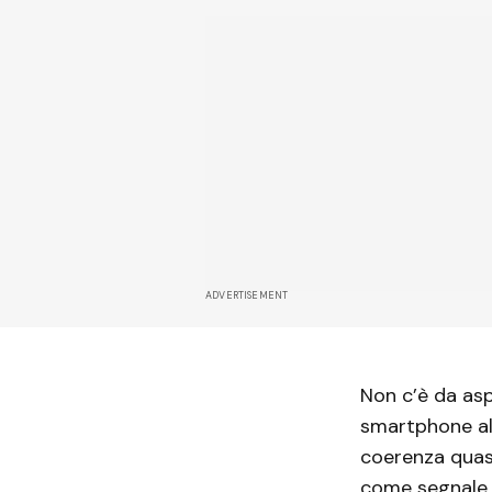
ADVERTISEMENT
Non c’è da asp
smartphone all
coerenza quasi
come segnale d