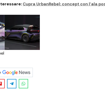
nteressare:
Cupra UrbanRebel: concept con l’ala po
el
u