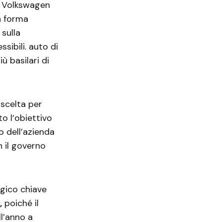
a Volkswagen
n forma
sulla
ibili. auto di
ù basilari di
 scelta per
o l’obiettivo
 dell’azienda
 il governo
egico chiave
,
poiché il
l’anno a