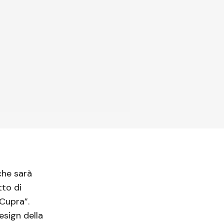
che sarà
tto di
Cupra”.
esign della