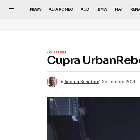
NEWS
ALFA ROMEO
AUDI
BMW
FIAT
REN
CUPRA
SEAT
Cupra UrbanRebel
di
Andrea Senatore
1 Settembre 2021