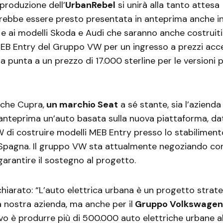
 produzione dell’
UrbanRebel
si unirà alla tanto attes
vrebbe essere presto presentata in anteprima anche i
e ai modelli Skoda e Audi che saranno anche costruiti 
B Entry del Gruppo VW per un ingresso a prezzi access
nda punta a un prezzo di 17.000 sterline per le versioni pi
o che Cupra,
un marchio Seat
a sé stante, sia l’azienda
anteprima un’auto basata sulla nuova piattaforma, dat
di costruire modelli MEB Entry presso lo stabilimento
 Spagna. Il gruppo VW sta attualmente negoziando con
arantire il sostegno al progetto.
ichiarato: “L’auto elettrica urbana è un progetto strat
a nostra azienda, ma anche per il
Gruppo Volkswagen
vo è produrre più di 500.000 auto elettriche urbane al