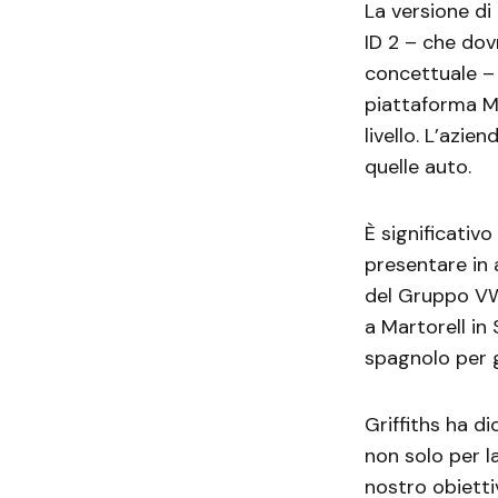
La versione di
ID 2 – che do
concettuale – 
piattaforma ME
livello. L’azie
quelle auto.
È significativ
presentare in 
del Gruppo VW 
a Martorell in
spagnolo per g
Griffiths ha d
non solo per l
nostro obietti