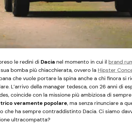
preso le redini di
Dacia
nel momento in cui il
brand ru
a sua bomba più chiacchierata, ovvero la
Hipster Conc
rbana che vuole portare la spina anche a chi finora si r
ulare. L’arrivo della manager tedesca, con 26 anni di es
s, coincide con la missione più ambiziosa di sempre 
ttrico veramente popolare
, ma senza rinunciare a qu
tto che ha sempre contraddistinto Dacia. Ci siamo dav
azione ultracompatta?