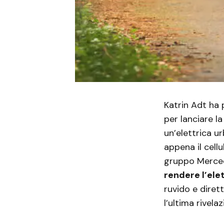
Katrin Adt ha 
per lanciare l
un’elettrica u
appena il cell
gruppo Mercede
rendere l’ele
ruvido e dire
l’ultima rivel