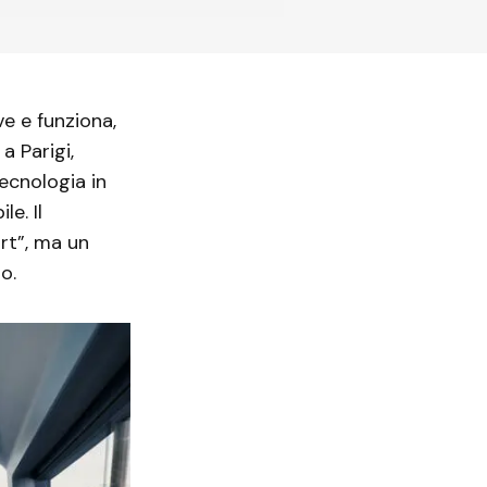
ve e funziona,
a Parigi,
ecnologia in
e. Il
rt”, ma un
o.