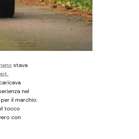
meno
stava
ept
,
icaricava
perienza nel
per il marchio:
el tocco
vero con