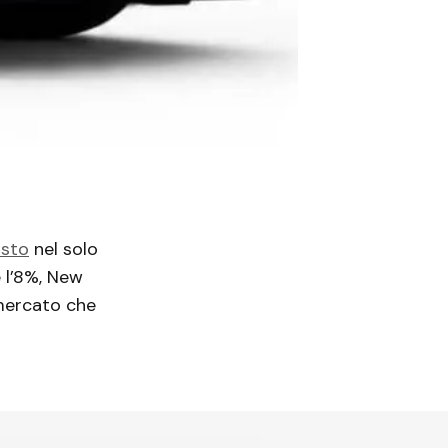
osto
nel solo
 l’8%, New
 mercato che