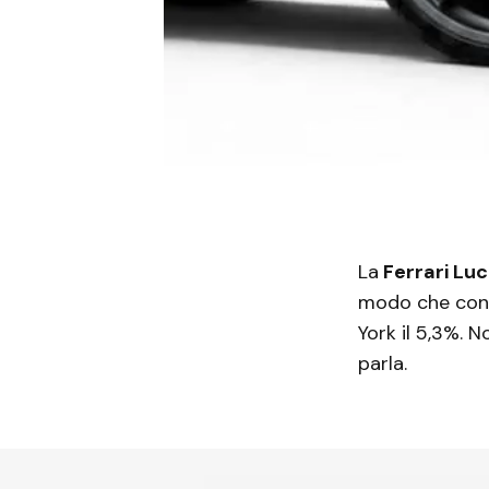
La
Ferrari Lu
modo che conta
York il 5,3%. 
parla.