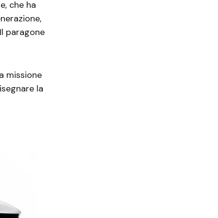
le, che ha
generazione,
Il paragone
lla missione
isegnare la