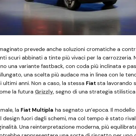
mmaginato prevede anche soluzioni cromatiche a contr
i scuri abbinati a tinte più vivaci per la carrozzeria. 
o una variante fastback, con coda più inclinata e pa
lungato, una scelta più audace ma in linea con le te
li ultimi anni. Non a caso, la stessa
Fiat
sta lavorando s
 come la futura
Grizzly
, segno di una strategia stilistic
 male, la
Fiat Multipla
ha segnato un’epoca. Il modello
il design fuori dagli schemi, ma col tempo è stato riva
iginalità. Una reinterpretazione moderna, più equilibrat
otrebbe rappresentare una sorta di riscatto per uno 