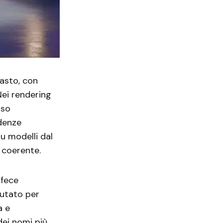
asto, con
Nei rendering
sso
ndenze
u modelli dal
a coerente.
 fece
lutato per
a e
dei nomi più