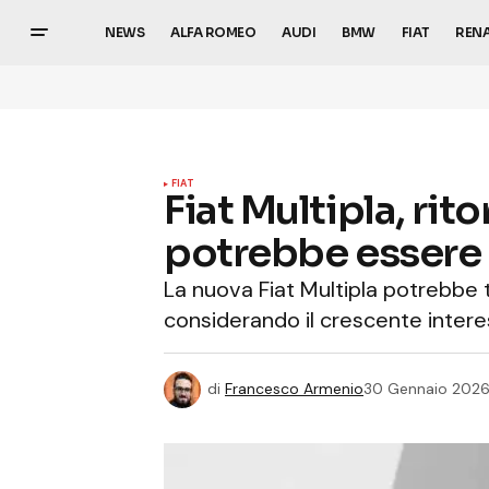
NEWS
ALFA ROMEO
AUDI
BMW
FIAT
REN
FIAT
Fiat Multipla, ri
potrebbe essere
La nuova Fiat Multipla potrebbe 
considerando il crescente inter
di
Francesco Armenio
30 Gennaio 202