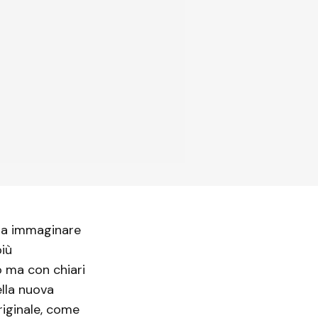
o a immaginare
più
 ma con chiari
della nuova
originale, come