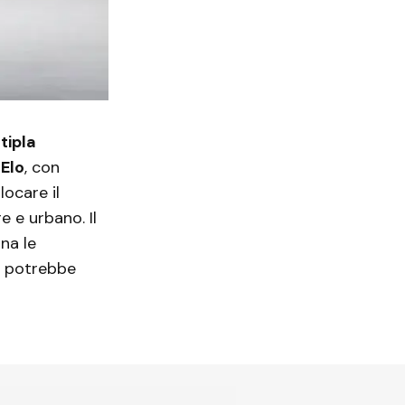
tipla
 Elo
, con
locare il
e e urbano. Il
na le
e potrebbe