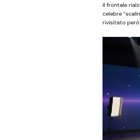
il frontale ri
celebre “scali
rivisitato però