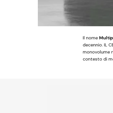
Il nome
Multi
decennio. IL 
monovolume no
contesto di m