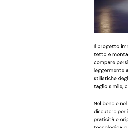
Il progetto i
tetto e montant
compare persin
leggermente al
stilistiche deg
taglio simile,
Nel bene e nel
discutere per 
praticità e or
tecnologica, p