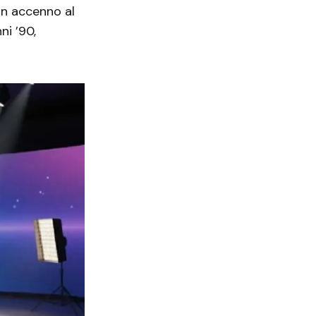
un accenno al
ni ’90,