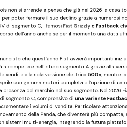
ois non si arrende e pensa che già nel 2026 la casa to
a per poter fermare il suo declino grazie a numerosi nov
UV di segmento C, i famosi
Fiat Grizzly
e Fastback
ch
corso dell’anno anche se per il momento una data uffi
nunciato che quest’anno Fiat avvierà importanti iniziati
 a competere nell’intero segmento A grazie alla versi
le vendite alla sola versione elettrica
500e,
mentre l
aprile con gamma motori completa e l’opzione di cam
a presenza del marchio nel suo segmento. Nel 2026 Fi
di segmento C, comprensivo di
una variante Fastba
 incrementare i volumi di vendita. Particolare attenzion
nnovamento della Panda, che diventerà più compatta, a
n sistemi multi-energia, integrando la futura piatta