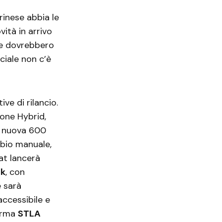
rinese abbia le
ità in arrivo
e dovrebbero
ciale non c’è
ve di rilancio.
one Hybrid,
a nuova 600
bio manuale,
at lancerà
ck
, con
e sarà
ccessibile e
forma
STLA