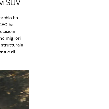
ovi SUV
archio ha
 CEO ha
ecisioni
no migliori
 strutturale
ma e di