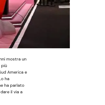
anni mostra un
 più
l Sud America e
Lo ha
he ha parlato
are il via a