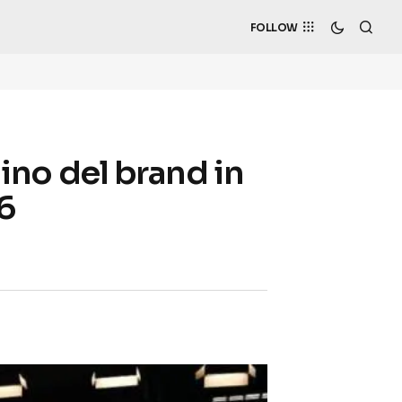
FOLLOW
lino del brand in
26