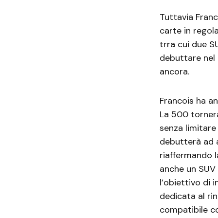
Tuttavia Franc
carte in regol
trra cui due S
debuttare nel 
ancora.
Francois ha an
La 500 tornerà
senza limitare 
debutterà ad 
riaffermando l
anche un SUV 
l’obiettivo di
dedicata al ri
compatibile co