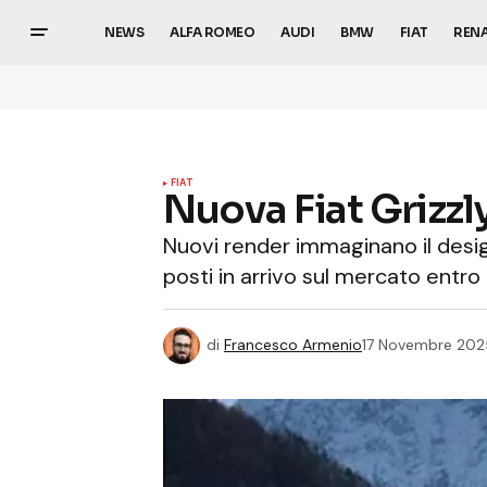
NEWS
ALFA ROMEO
AUDI
BMW
FIAT
REN
FIAT
Nuova Fiat Grizz
Nuovi render immaginano il design
posti in arrivo sul mercato entro 
di
Francesco Armenio
17 Novembre 202