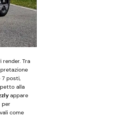
i render. Tra
rpretazione
 7 posti,
petto alla
zzly
appare
o per
vali come