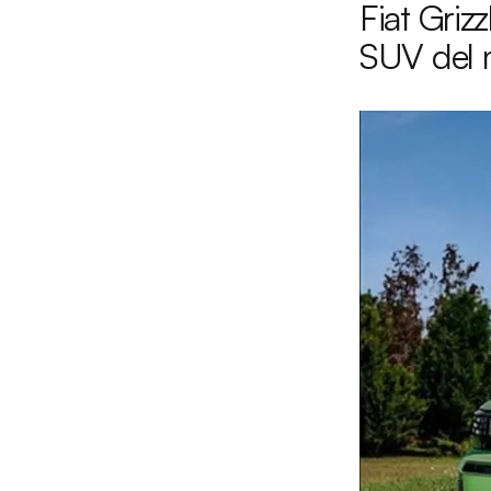
Fiat Griz
SUV del m