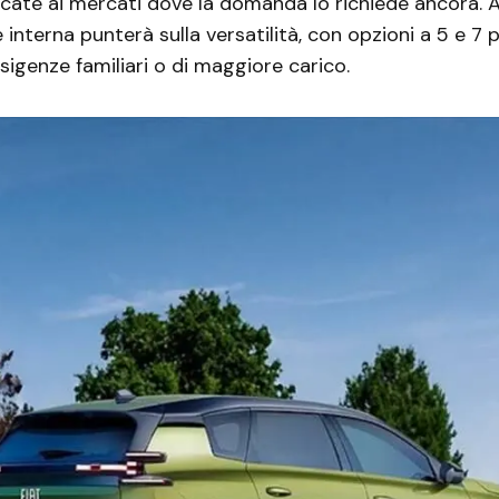
cate ai mercati dove la domanda lo richiede ancora. 
 interna punterà sulla versatilità, con opzioni a 5 e 7 
sigenze familiari o di maggiore carico.