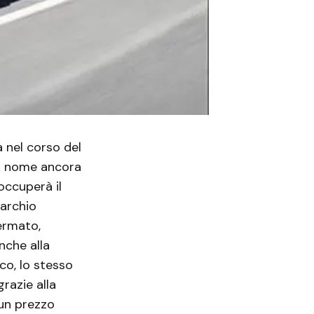
 nel corso del
 un nome ancora
occuperà il
marchio
fermato,
nche alla
co, lo stesso
grazie alla
 un prezzo