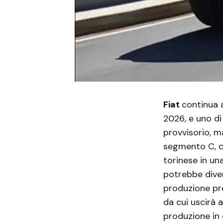
Fiat
continua 
2026, e uno d
provvisorio, ma
segmento C, co
torinese in un
potrebbe diven
produzione pre
da cui uscirà 
produzione in 