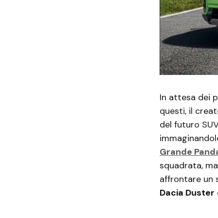
In attesa dei p
questi, il crea
del futuro SU
immaginandolo 
Grande Pand
squadrata, mas
affrontare un
Dacia Duster