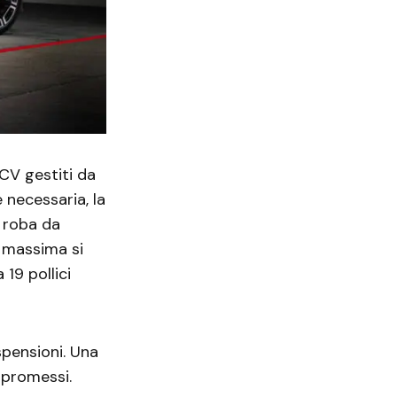
 CV gestiti da
 necessaria, la
è roba da
à massima si
19 pollici
pensioni. Una
mpromessi.