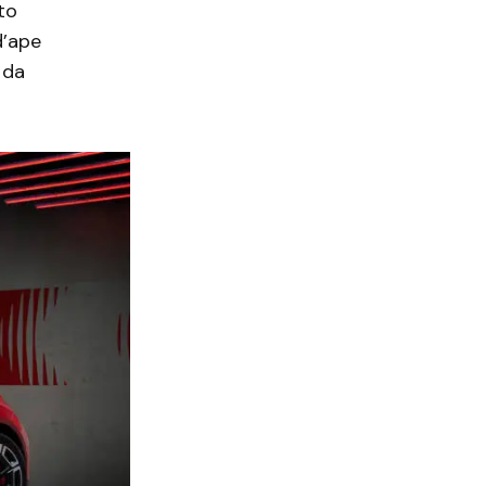
to
d’ape
 da