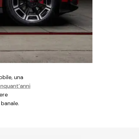
obile, una
inquant’anni
ere
 banale.