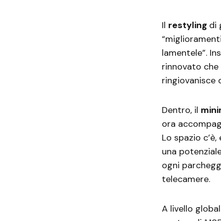
Il
restyling
di
“miglioramenti
lamentele”. In
rinnovato che 
ringiovanisce 
Dentro, il
mini
ora accompagn
Lo spazio c’è,
una potenziale
ogni parcheggi
telecamere.
A livello globa