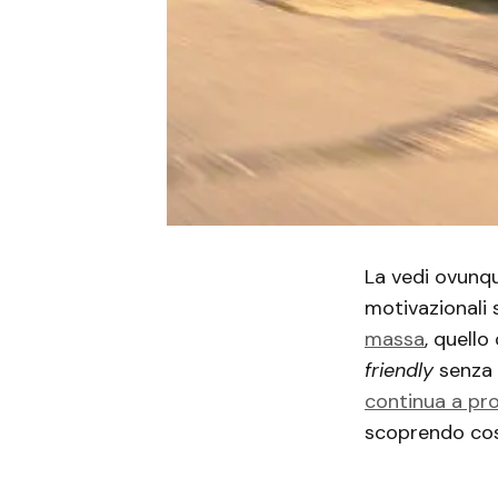
La vedi ovunqu
motivazionali 
massa
, quello
friendly
senza 
continua a pr
scoprendo cosa