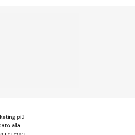
keting più
sato alla
a i numeri