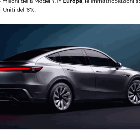
5 milioni della Model Y. In
Europa
, le immatricolazioni 
i Uniti dell’8%.