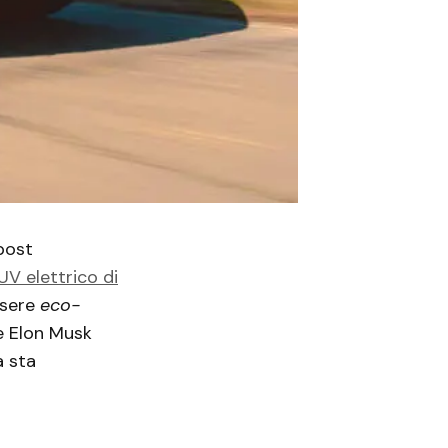
 post
UV elettrico di
ssere
eco-
e Elon Musk
a sta