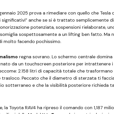
 gennaio 2025 prova a rimediare con quello che Tesla
 significativi” anche se si è trattato semplicemente di
sonorizzazione potenziata, sospensioni rielaborate, uno
somiglia sospettosamente a un lifting ben fatto. Ma n
di molto facendo pochissimo.
malismo
regna sovrano. Lo schermo centrale domina l
ato da un touchscreen posteriore per intrattenere i 
 eccome: 2.158 litri di capacità totale che trasformano 
 trasloco. Peccato che il diametro di sterzata ti facci
o sotterraneo e che la visibilità posteriore richieda t
le, la Toyota RAV4 ha ripreso il comando con 1,187 milio