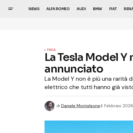
NEWS
ALFA ROMEO
AUDI
BMW
FIAT
REN
TESLA
La Tesla Model Y n
annunciato
La Model Y non è più una rarità da
elettrico che tutti hanno già vis
di
Daniele Monteleone
4 Febbraio 2026