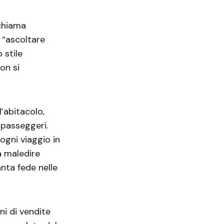
 chiama
 “ascoltare
 stile
on si
’abitacolo,
passeggeri.
ogni viaggio in
a maledire
anta fede nelle
ni di vendite