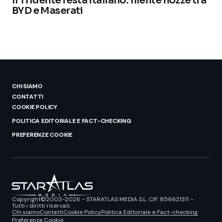
Il Tridente resta italiano: niente nozze tra
BYD e Maserati
CHI SIAMO
CONTATTI
COOKIE POLICY
POLITICA EDITORIALE E FACT-CHECKING
PREFERENZE COOKIE
Copyright©2003-2026 - STARATLAS MEDIA S.L. CIF: B56621311 -
Tutti i diritti riservati.
Chi siamo
Contatti
Cookie Policy
Politica Editoriale e Fact-checking
Preferenze Cookie