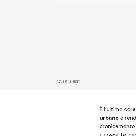
ADVERTISEMENT
È l’ultimo cor
urbane
e rend
cronicamente i
a investite, c