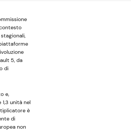
Commissione
n contesto
stagionali,
 piattaforme
rivoluzione
ault 5, da
o di
o e,
1,3 unità nel
tiplicatore è
ente di
europea non