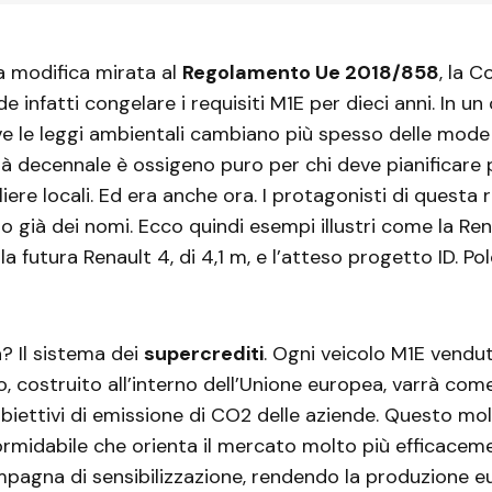
a modifica mirata al
Regolamento Ue 2018/858
, la 
e infatti congelare i requisiti M1E per dieci anni. In u
 le leggi ambientali cambiano più spesso delle mode 
tà decennale è ossigeno puro per chi deve pianificare
liere locali. Ed era anche ora. I protagonisti di questa 
o già dei nomi. Ecco quindi esempi illustri come la Ren
a futura Renault 4, di 4,1 m, e l’atteso progetto ID. Pol
? Il sistema dei
supercrediti
. Ogni veicolo M1E vendut
, costruito all’interno dell’Unione europea, varrà come 
obiettivi di emissione di CO2 delle aziende. Questo mol
ormidabile che orienta il mercato molto più efficacem
pagna di sensibilizzazione, rendendo la produzione 