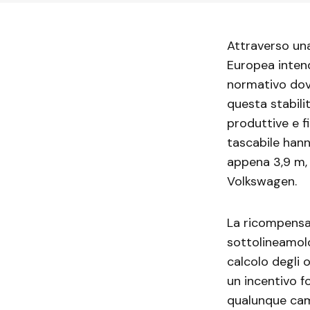
Attraverso un
Europea intend
normativo dove
questa stabili
produttive e fi
tascabile hann
appena 3,9 m, l
Volkswagen.
La ricompensa
sottolineamolo
calcolo degli 
un incentivo f
qualunque cam