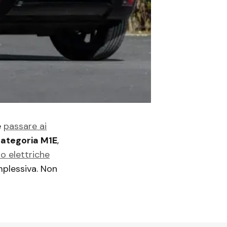
e
passare ai
ategoria M1E
,
o elettriche
mplessiva. Non