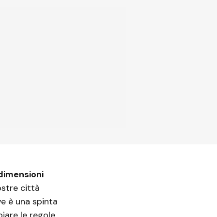
dimensioni
stre città
ve è una spinta
iare le regole