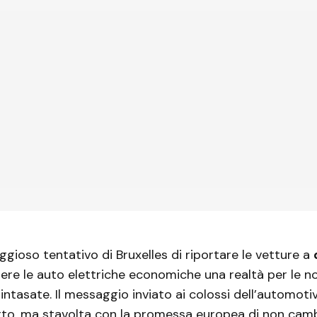
aggioso tentativo di Bruxelles di riportare le vetture a
ere le auto elettriche economiche una realtà per le no
ntasate. Il messaggio inviato ai colossi dell’automoti
erto, ma stavolta con la promessa europea di non camb