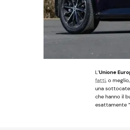
L’
Unione Eur
fatti
, o meglio
una sottocate
che hanno il b
esattamente “