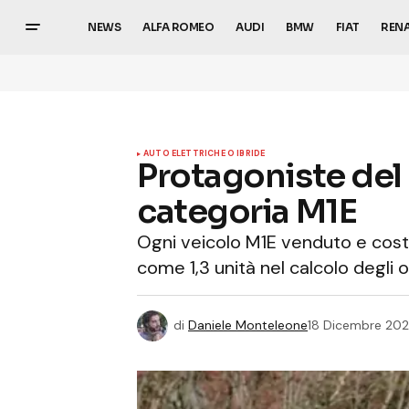
NEWS
ALFA ROMEO
AUDI
BMW
FIAT
REN
AUTO ELETTRICHE O IBRIDE
Protagoniste del 
categoria M1E
Ogni veicolo M1E venduto e costru
come 1,3 unità nel calcolo degli o
di
Daniele Monteleone
18 Dicembre 20