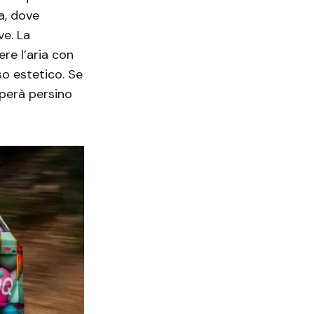
a, dove
ve. La
re l’aria con
so estetico. Se
uperà persino