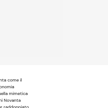
enta come il
tonomia
uella mimetica
ni Novanta
er raddoppiato