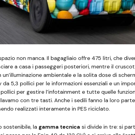
 spazio non manca. Il bagagliaio offre 475 litri, che di
sciare a casa i passeggeri posteriori, mentre il crusco
n un’illuminazione ambientale e la solita dose di scherm
y da 5,3 pollici per le informazioni essenziali e un imp
pollici per gestire l’infotainment e tutte quelle funzio
avamo con tre tasti. Anche i sedili fanno la loro part
sendo realizzati interamente in PES riciclato.
o sostenibile, la
gamma tecnica
si divide in tre: si par