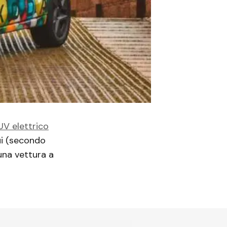
UV elettrico
ui (secondo
una vettura a