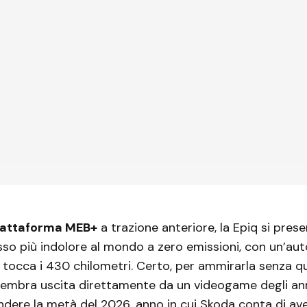
iattaforma MEB+
a trazione anteriore, la Epiq si pres
sso più indolore al mondo a zero emissioni, con un’au
 tocca i 430 chilometri. Certo, per ammirarla senza q
sembra uscita direttamente da un videogame degli an
dere la metà del 2026, anno in cui Skoda conta di av