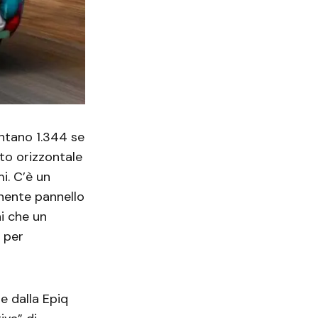
ventano 1.344 se
tto orizzontale
i. C’è un
onente pannello
ni che un
e per
te dalla Epiq