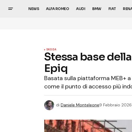
NEWS
ALFA ROMEO
AUDI
BMW
FIAT
REN
SKODA
Stessa base della
Epiq
Basata sulla piattaforma MEB+ a t
come il punto di accesso più ind
di
Daniele Monteleone
9 Febbraio 2026