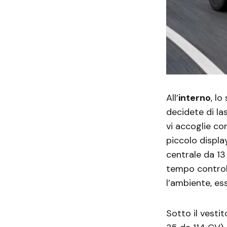
All’
interno
, lo
decidete di la
vi accoglie co
piccolo displa
centrale da 13 
tempo controll
l’ambiente, es
Sotto il vestit