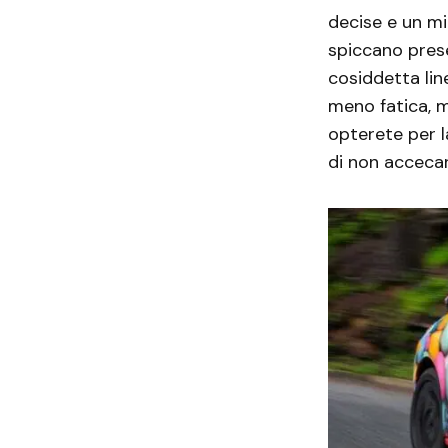
decise e un mi
spiccano prese
cosiddetta lin
meno fatica, m
opterete per l
di non accecar