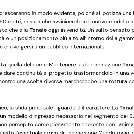
cresceranno in modo evidente, poiché si ipotizza una
,60 metri, misura che avvicinerebbe il nuovo modello al
sto che alla
Tonale
oggi in vendita. Un salto pensato p
tà e un posizionamento più alto all’interno della gam
 di rivolgersi a un pubblico internazionale.
esta quella del nome. Mantenere la denominazione
Ton
e dare continuità al progetto trasformandolo in una 
mentre una scelta diversa marcherebbe una rottura co
co, la sfida principale riguarderà il carattere. La
Tona
un modello d’ingresso necessario nel segmento dei 
on percepito come pienamente coerente con l’anima 
questo l’eventuale arrivo di una versione Quadrifoglio,