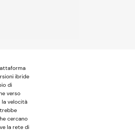
iattaforma
sioni ibride
io di
one verso
la velocità
otrebbe
 che cercano
ve la rete di