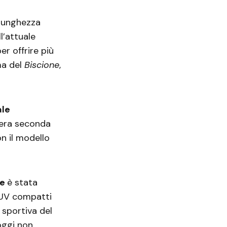
 lunghezza
l’attuale
er offrire più
ma del
Biscione
,
ale
vera seconda
n il modello
le
è stata
SUV compatti
sportiva del
 oggi non