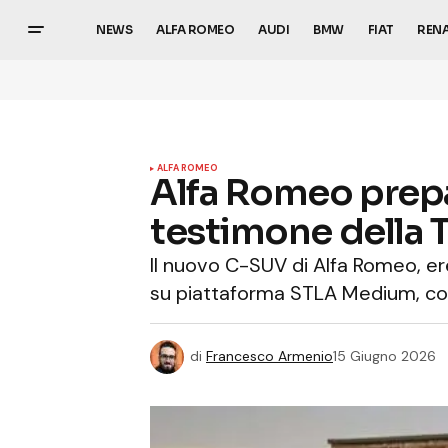
NEWS
ALFA ROMEO
AUDI
BMW
FIAT
REN
ALFA ROMEO
Alfa Romeo prepar
testimone della 
Il nuovo C-SUV di Alfa Romeo, er
su piattaforma STLA Medium, con 
di
Francesco Armenio
15 Giugno 2026