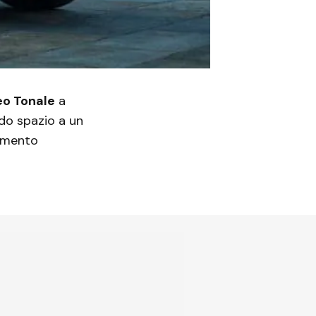
eo Tonale
a
ndo spazio a un
imento