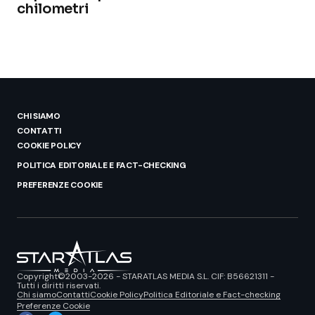
chilometri
CHI SIAMO
CONTATTI
COOKIE POLICY
POLITICA EDITORIALE E FACT-CHECKING
PREFERENZE COOKIE
Copyright©2003-2026 - STARATLAS MEDIA S.L. CIF: B56621311 -
Tutti i diritti riservati.
Chi siamo
Contatti
Cookie Policy
Politica Editoriale e Fact-checking
Preferenze Cookie