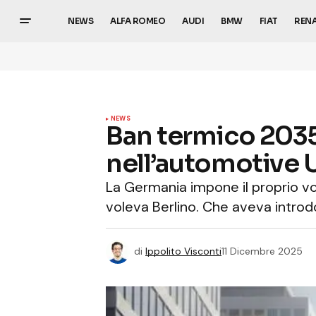
NEWS
ALFA ROMEO
AUDI
BMW
FIAT
REN
NEWS
Ban termico 2035
nell’automotive 
La Germania impone il proprio v
voleva Berlino. Che aveva introdot
di
Ippolito Visconti
11 Dicembre 2025