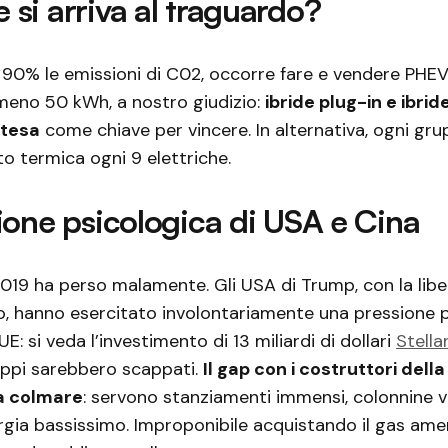
si arriva al traguardo?
l 90% le emissioni di C02, occorre fare e vendere PH
meno 50 kWh, a nostro giudizio:
ibride plug-in e ibrid
tesa
come chiave per vincere. In alternativa, ogni gr
o termica ogni 9 elettriche.
ione psicologica di USA e Cina
2019 ha perso malamente. Gli USA di Trump, con la liber
, hanno esercitato involontariamente una pressione p
E: si veda l’investimento di 13 miliardi di dollari
Stella
ruppi sarebbero scappati.
Il gap con i costruttori della
a colmare
: servono stanziamenti immensi, colonnine v
rgia bassissimo. Improponibile acquistando il gas ame