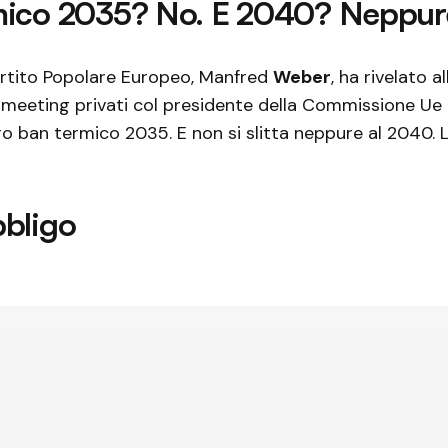
mico 2035? No. E 2040? Neppur
Partito Popolare Europeo, Manfred
Weber
, ha rivelato all
n meeting privati col presidente della Commissione Ue
ero ban termico 2035. E non si slitta neppure al 2040. 
bbligo