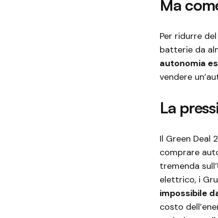
Ma come 
Per ridurre de
batterie da al
autonomia es
vendere un’aut
La press
Il Green Deal 
comprare auto
tremenda sull’U
elettrico, i G
impossibile d
costo dell’ene