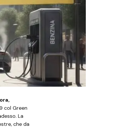
ora,
19 col Green
adesso. La
estre, che da