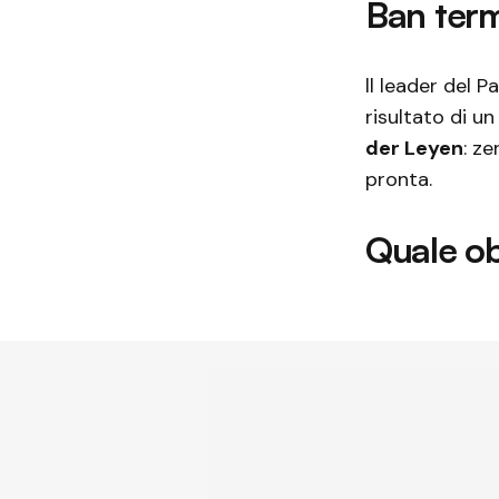
Ban ter
ll leader del 
risultato di u
der Leyen
: z
pronta.
Quale o