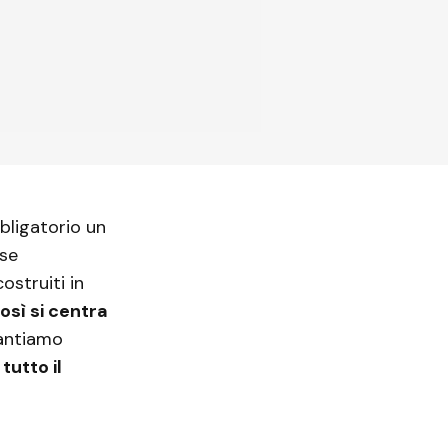
bligatorio un
ase
ostruiti in
osì si centra
rantiamo
tutto il