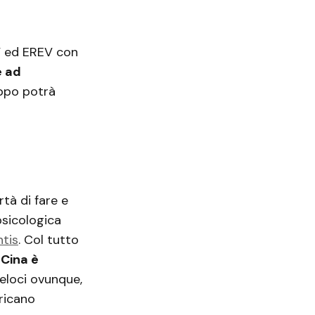
EV ed EREV con
e ad
uppo potrà
tà di fare e
sicologica
ntis
. Col tutto
 Cina è
eloci ovunque,
ricano