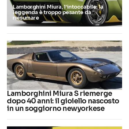
Lamborghini Miura, l’intoccabile: la
leggenda è troppo pesante da
riesumare
Lamborghini Miura S riemerge
dopo 40 anni: il gioiello nascosto
in un soggiorno newyorkese