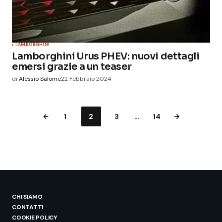
LAMBORGHINI
Lamborghini Urus PHEV: nuovi dettagli
emersi grazie a un teaser
di
Alessio Salome
22 Febbraio 2024
1
2
3
…
14
CHI SIAMO
CONTATTI
COOKIE POLICY