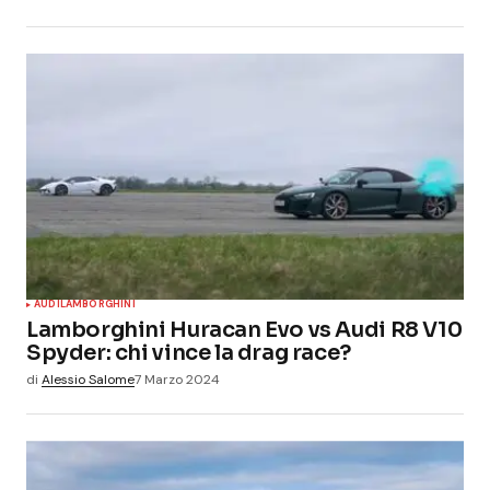
AUDI
LAMBORGHINI
Lamborghini Huracan Evo vs Audi R8 V10
Spyder: chi vince la drag race?
di
Alessio Salome
7 Marzo 2024