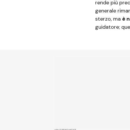
rende più preci
generale riman
sterzo, ma
è n
guidatore; que