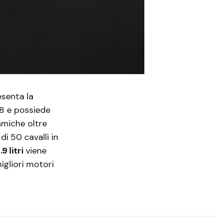
senta la
88 e possiede
amiche oltre
di 50 cavalli in
9 litri
viene
gliori motori