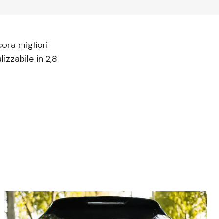
cora migliori
izzabile in 2,8