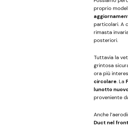
Possiamo però
proprio modell
aggiornament
particolari. A 
rimasta invaria
posteriori.
Tuttavia la ve
grintosa sicur
ora più intere
circolare
. La
lunotto nuov
proveniente d
Anche l’aerodi
Duct nel fron