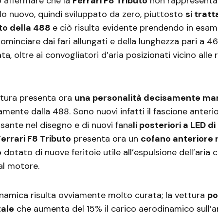
 affermare che la
Ferrari F8 Tributo
non rappresenta 
o nuovo, quindi sviluppato da zero, piuttosto
si tratt
o della 488
e ciò risulta evidente prendendo in esam
cominciare dai fari allungati e della lunghezza pari a 4
ta, oltre ai convogliatori d’aria posizionati vicino alle
ttura presenta ora
una personalità decisamente ma
amente dalla 488. Sono nuovi infatti il fascione anterio
ssante nel disegno e di nuovi fana
li posteriori a LED d
Ferrari F8 Tributo
presenta ora un
cofano anteriore 
o
dotato di nuove feritoie utile all’espulsione dell’aria 
al motore.
namica risulta ovviamente molto curata; la vettura
po
tale
che aumenta del 15% il carico aerodinamico sull’an