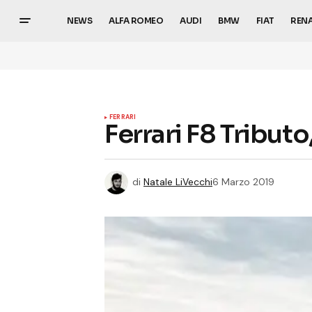
NEWS
ALFA ROMEO
AUDI
BMW
FIAT
REN
FERRARI
Ferrari F8 Tribut
di
Natale LiVecchi
6 Marzo 2019