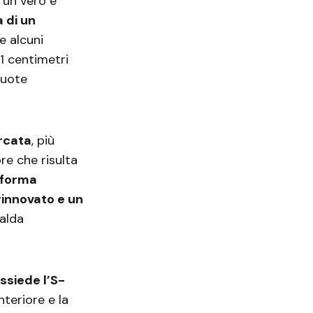
un vero e
a di un
e alcuni
61 centimetri
 ruote
rcata
, più
re che risulta
i forma
rinnovato e un
calda
ssiede l’S-
teriore e la