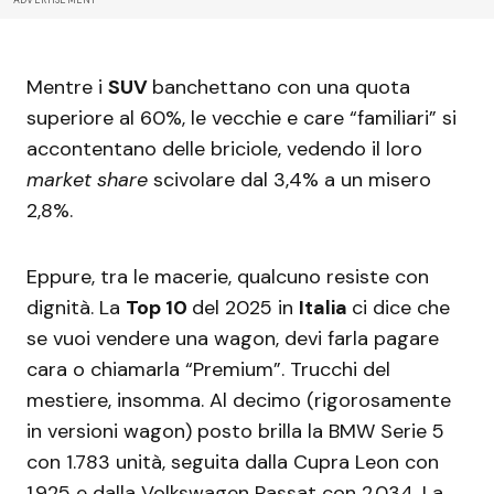
Mentre i
SUV
banchettano con una quota
superiore al 60%, le vecchie e care “familiari” si
accontentano delle briciole, vedendo il loro
market share
scivolare dal 3,4% a un misero
2,8%.
Eppure, tra le macerie, qualcuno resiste con
dignità. La
Top 10
del 2025 in
Italia
ci dice che
se vuoi vendere una wagon, devi farla pagare
cara o chiamarla “Premium”. Trucchi del
mestiere, insomma. Al decimo (rigorosamente
in versioni wagon) posto brilla la BMW Serie 5
con 1.783 unità, seguita dalla Cupra Leon con
1.925 e dalla Volkswagen Passat con 2.034. La