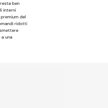
a
resta ben
i interni
o premium del
omandi ridotti
asmettere
 a una