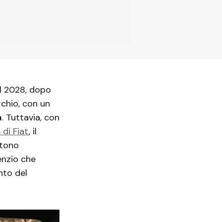
l 2028, dopo
rchio, con un
a
. Tuttavia, con
 di Fiat
, il
stono
enzio che
nto del