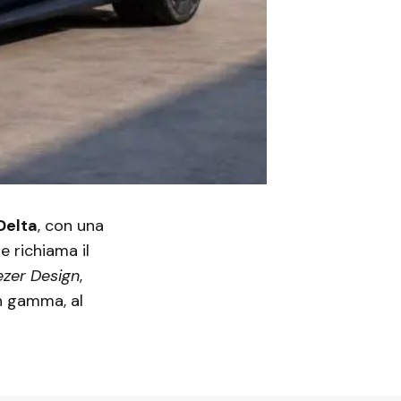
Delta
, con una
e richiama il
ezer Design
,
in gamma, al