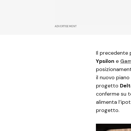
ADVERTISEMENT
Il precedente
Ypsilon
e
Ga
posizionament
il nuovo piano
progetto
Del
conferme su te
alimenta l’ipo
progetto.