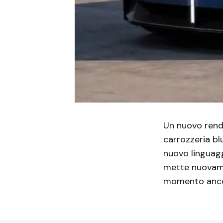
Un nuovo rend
carrozzeria blu
nuovo linguagg
mette nuovamen
momento anco