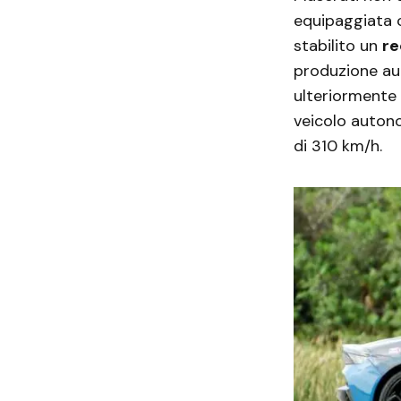
equipaggiata c
stabilito un
r
produzione au
ulteriormente 
veicolo autono
di 310 km/h.