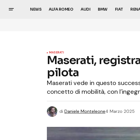
NEWS
ALFA ROMEO
AUDI
BMW
FIAT
REN
MASERATI
Maserati, registr
pilota
Maserati vede in questo succes
concetto di mobilità, con l’ingegn
di
Daniele Monteleone
4 Marzo 2025