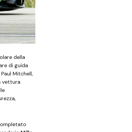
olare della
are di guida
Paul Mitchell,
a vettura
le
urezza,
 completato