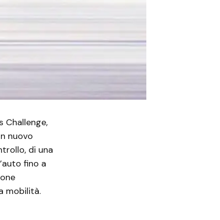
s Challenge,
 un nuovo
ntrollo, di una
’auto fino a
ione
a mobilità.