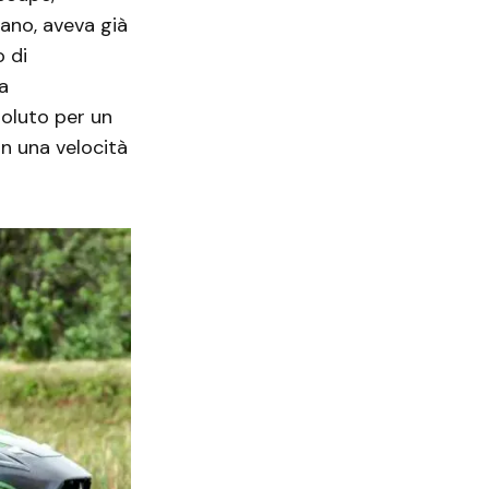
lano, aveva già
o di
a
soluto per un
on una velocità