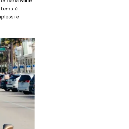
ggendaria
Mille
stema è
mplessi e