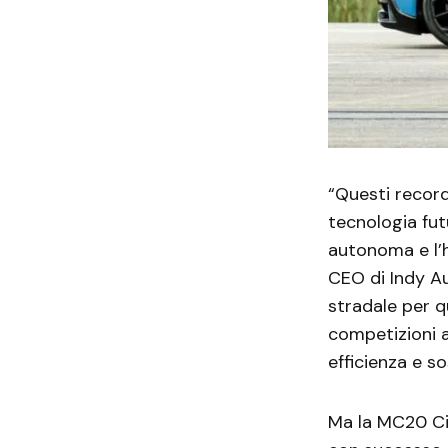
“Questi record
tecnologia fut
autonoma e l’h
CEO di Indy A
stradale per q
competizioni a
efficienza e so
Ma la MC20 Cie