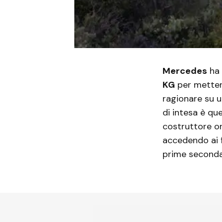
Mercedes
ha 
KG
per mettere
ragionare su u
di intesa è que
costruttore or
accedendo ai f
prime secondar