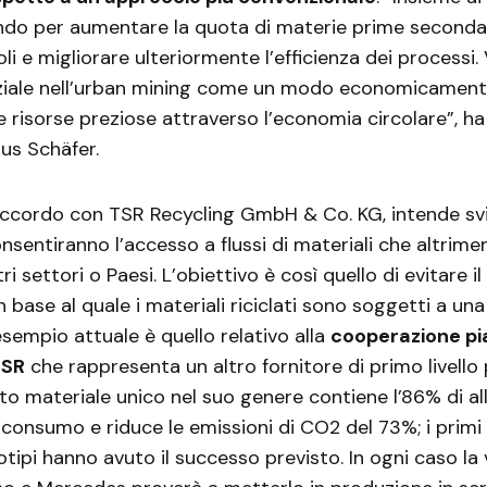
ndo per aumentare la quota di materie prime secondari
oli e migliorare ulteriormente l’efficienza dei processi
iale nell’urban mining come un modo economicament
 risorse preziose attraverso l’economia circolare”, ha
us Schäfer.
 accordo con TSR Recycling GmbH & Co. KG, intende sv
onsentiranno l’accesso a flussi di materiali che altrim
tri settori o Paesi. L’obiettivo è così quello di evitare 
 base al quale i materiali riciclati sono soggetti a una
esempio attuale è quello relativo alla
cooperazione pia
TSR
che rappresenta un altro fornitore di primo livello p
sto materiale unico nel suo genere contiene l’86% di al
-consumo e riduce le emissioni di CO2 del 73%; i primi 
otipi hanno avuto il successo previsto. In ogni caso la