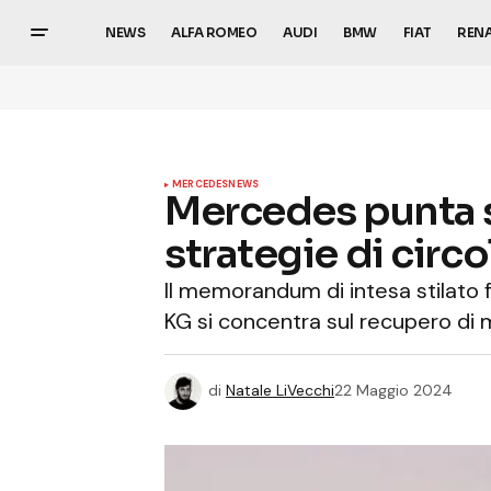
NEWS
ALFA ROMEO
AUDI
BMW
FIAT
REN
MERCEDES
NEWS
Mercedes punta s
strategie di circo
Il memorandum di intesa stilato
KG si concentra sul recupero di 
di
Natale LiVecchi
22 Maggio 2024