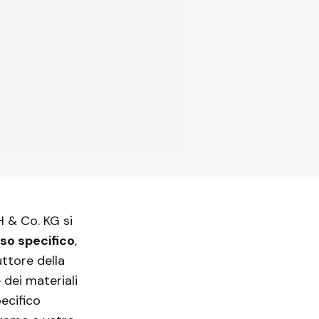
 & Co. KG si
so specifico
,
ttore della
 dei materiali
pecifico