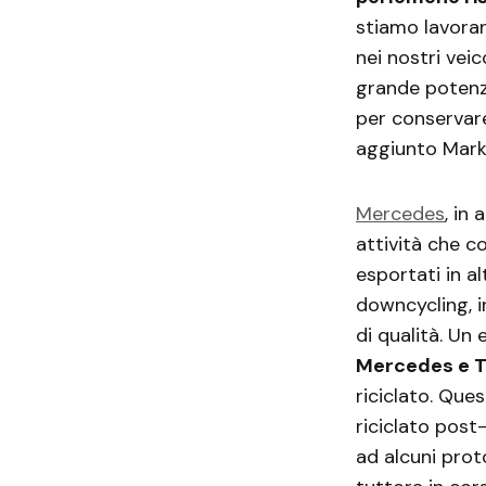
stiamo lavora
nei nostri veic
grande potenz
per conservare
aggiunto Mark
Mercedes
, in
attività che c
esportati in al
downcycling, in
di qualità. Un 
Mercedes e 
riciclato. Que
riciclato post
ad alcuni prot