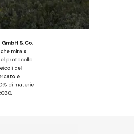
g GmbH & Co.
 che mira a
del protocollo
eicoli del
mercato e
40% di materie
2030.