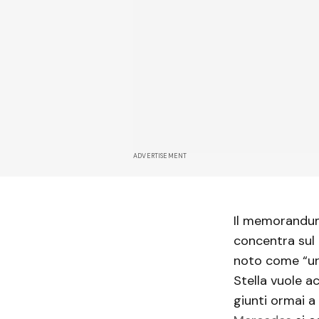
ADVERTISEMENT
Il memorandum
concentra sul 
noto come “urb
Stella vuole a
giunti ormai a 