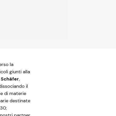
erso la
oli giunti alla
 Schäfer
,
dissociando il
e di materie
marie destinate
030;
 nostri partner,