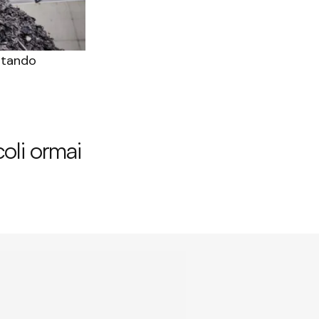
uttando
coli ormai