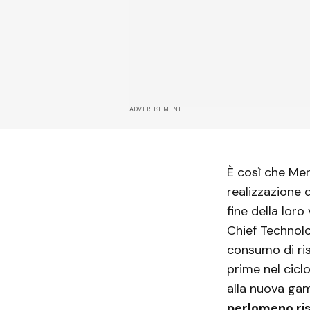
ADVERTISEMENT
È così che Mer
realizzazione d
fine della lor
Chief Technolo
consumo di ri
prime nel ciclo
alla nuova ga
perlomeno ris