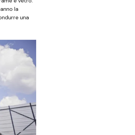
 rame e vetro.
anno la
condurre una