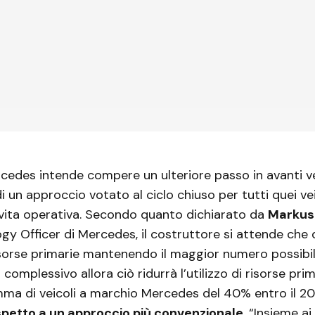
cedes intende compere un ulteriore passo in avanti v
i un approccio votato al ciclo chiuso per tutti quei veic
o vita operativa. Secondo quanto dichiarato da
Markus
gy Officer di Mercedes, il costruttore si attende che 
sorse primarie mantenendo il maggior numero possibil
 complessivo allora ciò ridurrà l’utilizzo di risorse pri
mma di veicoli a marchio Mercedes del 40% entro il 2
petto a un approccio più convenzionale
. “Insieme ai