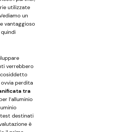
e utilizzate
. Vediamo un
e vantaggioso
 quindi
iluppare
enti verrebbero
il cosiddetto
 ovvia perdita
nificata tra
er l’alluminio
luminio
test destinati
 valutazione è