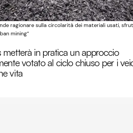
de ragionare sulla circolarità dei materiali usati, sfr
rban mining”
metterà in pratica un approccio
nte votato al ciclo chiuso per i vei
ne vita