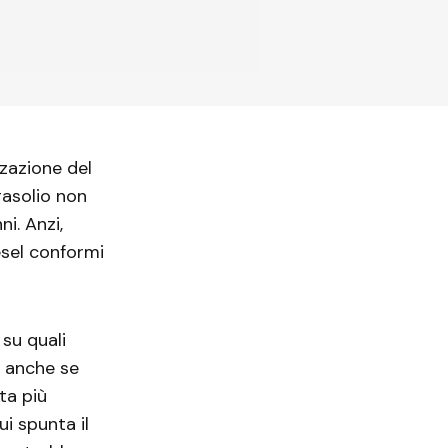
zzazione del
gasolio non
i. Anzi,
esel conformi
su quali
i, anche se
ata più
i spunta il