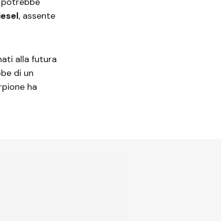
e potrebbe
iesel
, assente
ati alla futura
bbe di un
rpione ha