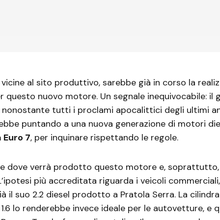
vicine al sito produttivo, sarebbe già in corso la reali
 questo nuovo motore. Un segnale inequivocabile: il 
nonostante tutti i proclami apocalittici degli ultimi ann
arebbe puntando a una nuova generazione di motori di
 Euro 7
, per inquinare rispettando le regole.
e dove verrà prodotto questo motore e, soprattutto, 
 L’ipotesi più accreditata riguarda i veicoli commercial
ià il suo 2.2 diesel prodotto a Pratola Serra. La cilindr
1.6 lo renderebbe invece ideale per le autovetture, e qu