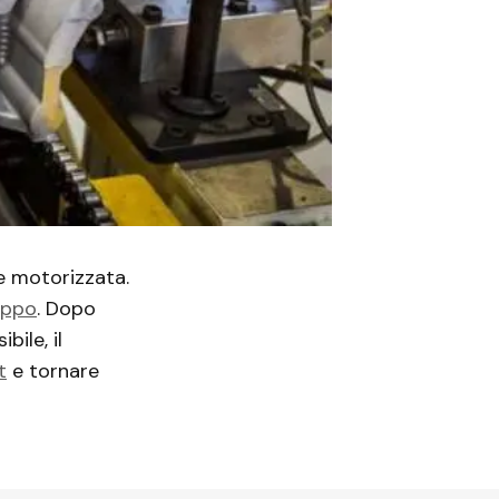
le motorizzata.
uppo
. Dopo
bile, il
t
e tornare