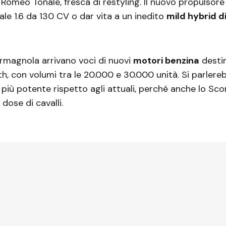
 Romeo Tonale, fresca di restyling. Il nuovo propulsor
uale 1.6 da 130 CV o dar vita a un inedito
mild hybrid d
magnola arrivano voci di nuovi
motori benzina
destin
h, con volumi tra le 20.000 e 30.000 unità. Si parlere
iù potente rispetto agli attuali, perché anche lo Sco
 dose di cavalli.