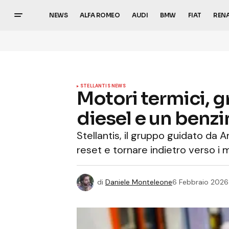
NEWS
ALFA ROMEO
AUDI
BMW
FIAT
REN
STELLANTIS NEWS
Motori termici, gr
diesel e un benzi
Stellantis, il gruppo guidato da A
reset e tornare indietro verso i m
di
Daniele Monteleone
6 Febbraio 2026