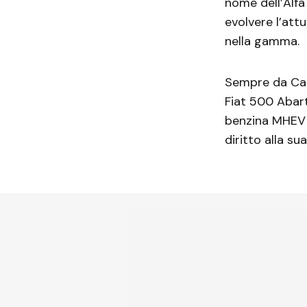
nome dell’Alfa
evolvere l’att
nella gamma.
Sempre da Car
Fiat 500 Abart
benzina MHEV p
diritto alla sua