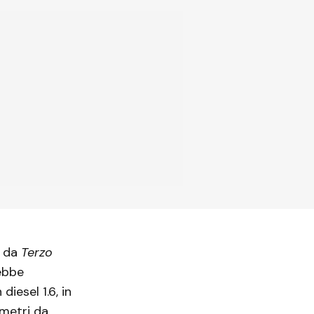
e da
Terzo
rebbe
diesel 1.6, in
ometri da