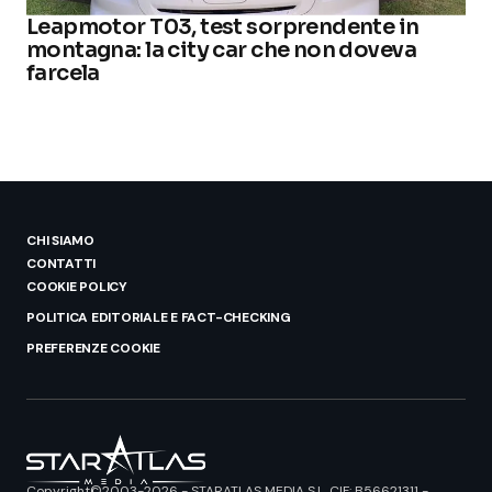
Leapmotor T03, test sorprendente in
montagna: la city car che non doveva
farcela
CHI SIAMO
CONTATTI
COOKIE POLICY
POLITICA EDITORIALE E FACT-CHECKING
PREFERENZE COOKIE
Copyright©2003-2026 - STARATLAS MEDIA S.L. CIF: B56621311 -