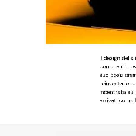
Il design dell
con una rinnov
suo posizion
reinventato c
incentrata sull
arrivati ​​come