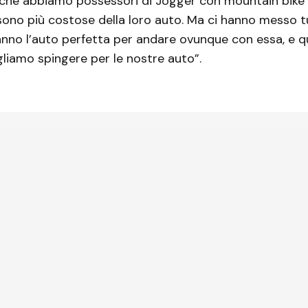
 che abbiamo possessori di Jogger con mountain bike i
ono più costose della loro auto. Ma ci hanno messo tut
hanno l’auto perfetta per andare ovunque con essa, e q
gliamo spingere per le nostre auto”.