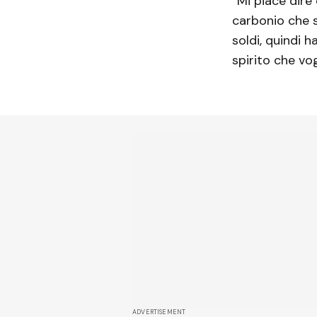
“Mi piace dire
carbonio che s
soldi, quindi 
spirito che vo
ADVERTISEMENT