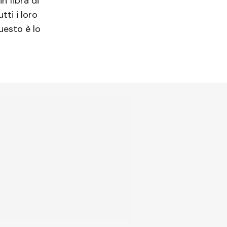
n fibra di
ti i loro
uesto è lo