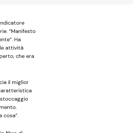
ndicatore
rie. “Manifesto
ente”. Ha
e attività
perto, che era
a il miglior
caratteristica
i stoccaggio
amento.
a cosa”.