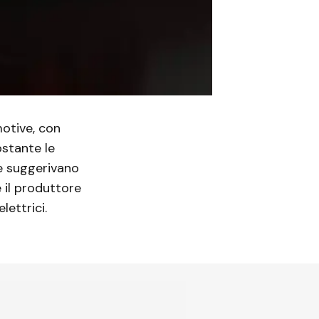
motive, con
ostante le
e suggerivano
e il produttore
lettrici.