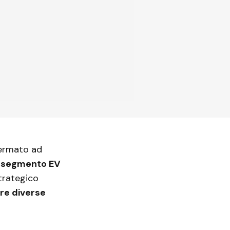
fermato ad
l
segmento EV
trategico
re diverse