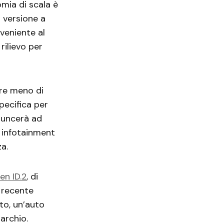
mia di scala è
a versione a
veniente al
rilievo per
re meno di
pecifica per
inuncerà ad
 infotainment
a.
en ID.2
, di
 recente
to, un’auto
archio.