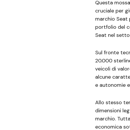
Questa mossa è
cruciale per gi
marchio Seat p
portfolio del 
Seat nel setto
Sul fronte tec
20.000 sterlin
veicoli di val
alcune caratte
e autonomie el
Allo stesso t
dimensioni leg
marchio. Tutta
economica sot