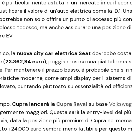
 particolarmente astuta in un mercato in cui l’econo
ustificare il valore di un’auto elettrica come la ID.1. Un
otrebbe non solo offrire un punto di accesso più con
colosso tedesco, ma anche assicurare una posizione di 
re EV.
nico, la
nuova city car elettrica Seat
dovrebbe costa
e (
23.362,94 euro
), poggiandosi su una piattaforma s
ore. Per mantenere il prezzo basso, è probabile che si r
ristiche moderne, come ampi display per il sistema di
evate, puntando piuttosto su essenzialità ed efficienz
empo,
Cupra lancerà la
Cupra Raval
su base
Volkswag
germente maggiori. Questa sarà la entry-level del più
via, data la posizione più premium di Cupra nel merca
to i 24.000 euro sembra meno fattibile per questo m