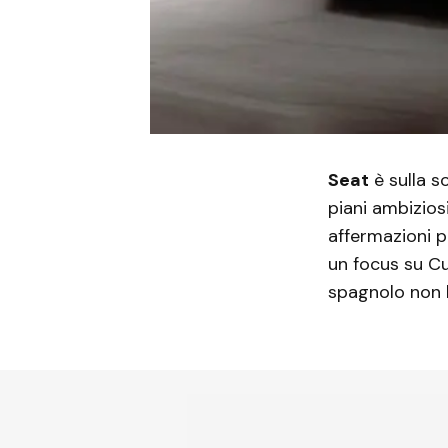
Seat
è sulla s
piani ambizios
affermazioni 
un focus su Cu
spagnolo non h