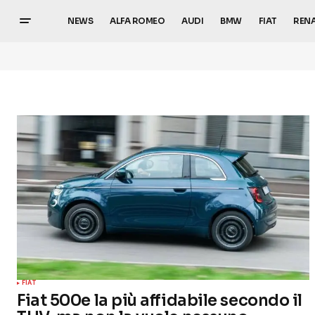
NEWS
ALFA ROMEO
AUDI
BMW
FIAT
REN
FIAT
Fiat 500e la più affidabile secondo il