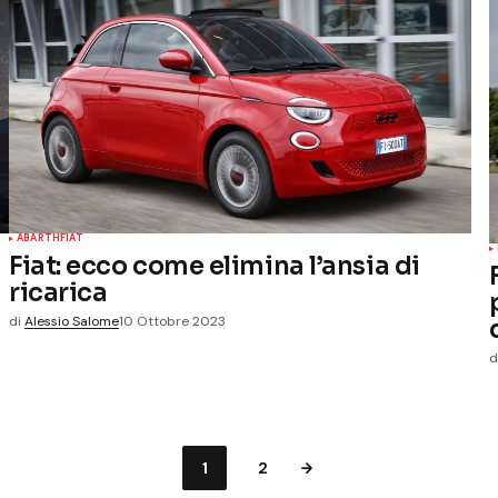
ABARTH
FIAT
Fiat: ecco come elimina l’ansia di
ricarica
di
Alessio Salome
10 Ottobre 2023
d
1
2