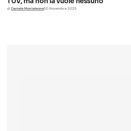
TUV, ma non la vuole nessuno
di
Daniele Monteleone
20 Novembre 2025