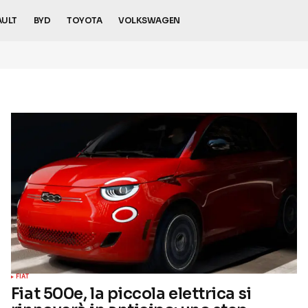
AULT
BYD
TOYOTA
VOLKSWAGEN
FIAT
Fiat 500e, la piccola elettrica si