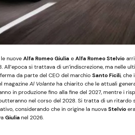
, le nuove
Alfa Romeo Giulia
e
Alfa Romeo Stelvio
arr
. All’epoca si trattava di un’indiscrezione, ma nelle ul
onferma da parte del CEO del marchio
Santo Ficili
, che 
del magazine
Al Volante
ha chiarito che le attuali gener
nno in produzione fino alla fine del 2027, mentre i risp
utteranno nel corso del 2028. Si tratta di un ritardo su
cativo, considerando che in origine la nuova
Stelvio
era
va
Giulia
nel 2026.