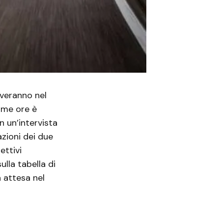
iveranno nel
time ore è
in un’intervista
azioni dei due
ettivi
lla tabella di
 attesa nel