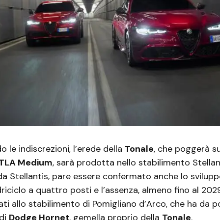
o le indiscrezioni, l’erede della
Tonale
, che poggerà su
TLA Medium
, sarà prodotta nello stabilimento Stellant
a Stellantis, pare essere confermato anche lo sviluppo
iciclo a quattro posti e l’assenza, almeno fino al 2029
ati allo stabilimento di Pomigliano d’Arco, che ha da 
 di
Dodge Hornet
, gemella proprio della
Tonale
.