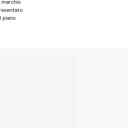
el marchio
presentato
 Il piano