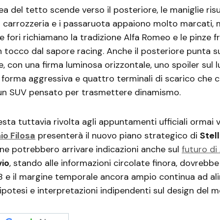
inea del tetto scende verso il posteriore, le maniglie ris
a carrozzeria e i passaruota appaiono molto marcati, 
ue fori richiamano la tradizione Alfa Romeo e le pinze f
tocco dal sapore racing. Anche il posteriore punta s
e, con una firma luminosa orizzontale, uno spoiler sul l
a forma aggressiva e quattro terminali di scarico che
 un SUV pensato per trasmettere dinamismo.
sta tuttavia rivolta agli appuntamenti ufficiali ormai vic
io Filosa
presenterà il nuovo piano strategico di
Stel
ne potrebbero arrivare indicazioni anche sul
futuro di
vio
, stando alle informazioni circolate finora, dovrebb
8 e il margine temporale ancora ampio continua ad al
ipotesi e interpretazioni indipendenti sul design del m