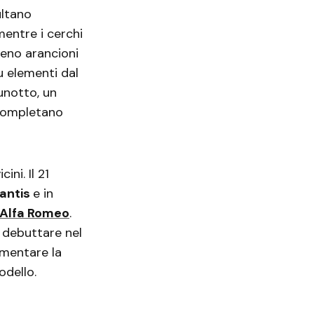
ultano
mentre i cerchi
reno arancioni
u elementi dal
unotto, un
 completano
ini. Il 21
lantis
e in
Alfa Romeo
.
e debuttare nel
imentare la
odello.