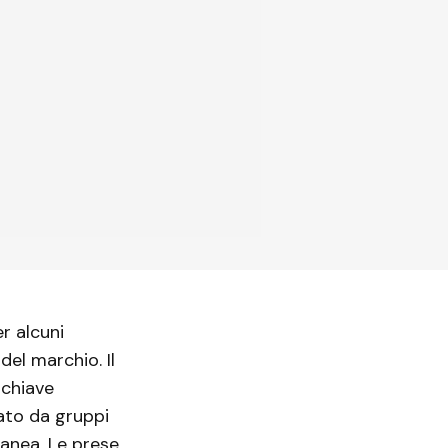
r alcuni
del marchio. Il
 chiave
ato da gruppi
ranea. Le prese