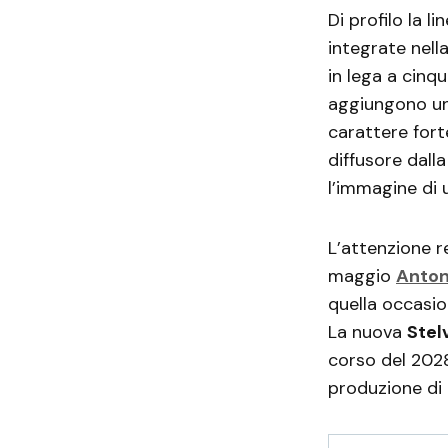
Di profilo la l
integrate nell
in lega a cinq
aggiungono un 
carattere fort
diffusore dall
l’immagine di
L’attenzione re
maggio
Anton
quella occasio
La nuova
Stel
corso del 202
produzione di 