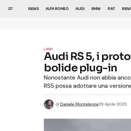
NEWS
ALFA ROMEO
AUDI
BMW
FIAT
REN
AUDI
Audi RS 5, i prot
bolide plug-in
Nonostante Audi non abbia ancora ri
RS5 possa adottare una versione
di
Daniele Monteleone
29 Aprile 2025