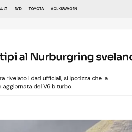
AULT
BYD
TOYOTA
VOLKSWAGEN
otipi al Nurburgring svelan
velato i dati ufficiali, si ipotizza che la
 aggiornata del V6 biturbo.