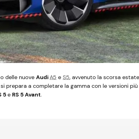
to delle nuove
Audi
A5
e
S5
, avvenuto la scorsa estate
 si prepara a completare la gamma con le versioni più 
S 5
e
RS 5 Avant
.