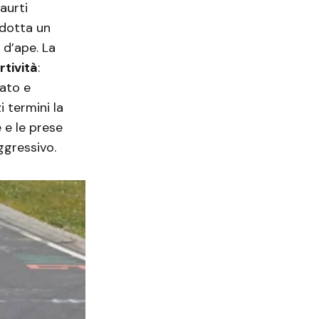
aurti
adotta un
 d’ape. La
rtività
:
tato e
 termini la
 e le prese
ggressivo.