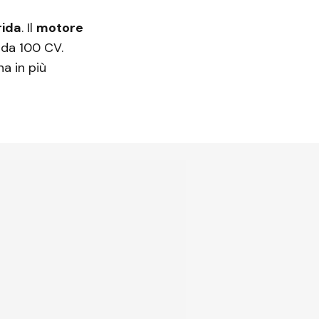
rida
. Il
motore
 da 100 CV.
a in più