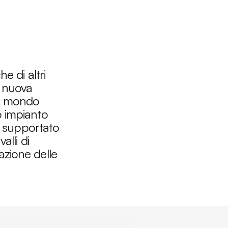
e di altri
a nuova
el mondo
o impianto
t supportato
lli di
zione delle