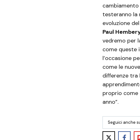
cambiamento te
testeranno la 
evoluzione del
Paul Hember
vedremo per la
come queste in
l’occasione pe
come le nuove
differenze tr
apprendimento 
proprio come 
anno”.
Seguici anche s