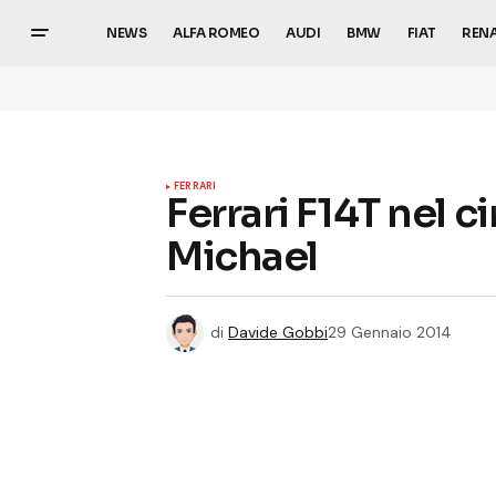
NEWS
ALFA ROMEO
AUDI
BMW
FIAT
REN
FERRARI
Ferrari F14T nel c
Michael
di
Davide Gobbi
29 Gennaio 2014