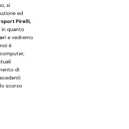
o, si
duzione ed
sport Pirelli,
 in quanto
or
i e vedremo
noi è
l computer,
tuali
mento di
recedenti
lo scorso