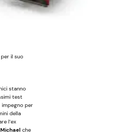
 per il suo
cnici stanno
ssimi test
uo impegno per
ini della
re l’ex
Michael
che