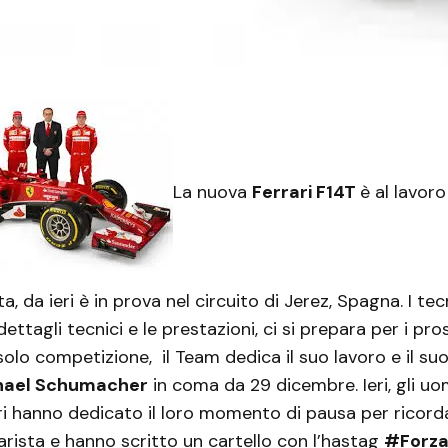
La nuova
Ferrari F14T
è al lavoro
a, da ieri è in prova nel circuito di Jerez, Spagna. I te
ettagli tecnici e le prestazioni, ci si prepara per i pro
solo competizione, il Team dedica il suo lavoro e il s
hael Schumacher
in coma da 29 dicembre. Ieri, gli uom
i hanno dedicato il loro momento di pausa per ricorda
rista e hanno scritto un cartello con l’hastag
#Forza