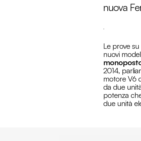
nuova Fer
.
Le prove su 
nuovi model
monoposto
2014, parli
motore V6 da
da due unità
potenza che
due unità el