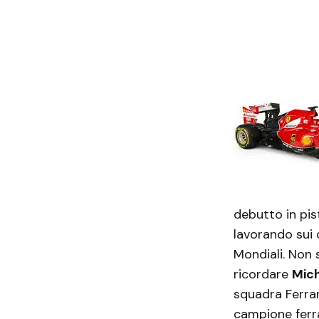
debutto in pist
lavorando sui d
Mondiali. Non 
ricordare
Mic
squadra Ferrar
campione ferra