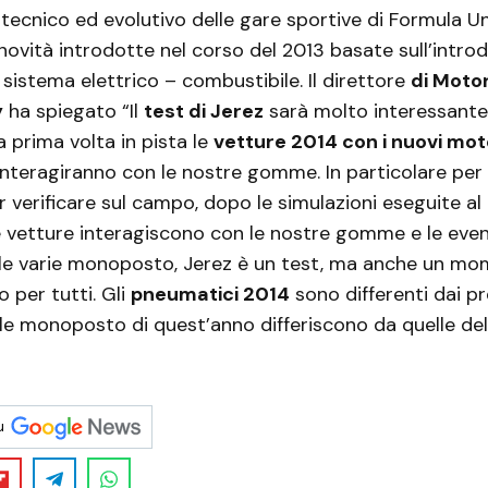
cnico ed evolutivo delle gare sportive di Formula Un
novità introdotte nel corso del 2013 basate sull’intro
 sistema elettrico – combustibile. Il direttore
di Motor
y
ha spiegato “Il
test di Jerez
sarà molto interessante
 prima volta in pista le
vetture 2014 con i nuovi mot
teragiranno con le nostre gomme. In particolare per 
r verificare sul campo, dopo le simulazioni eseguite a
 vetture interagiscono con le nostre gomme e le even
a le varie monoposto, Jerez è un test, ma anche un mo
per tutti. Gli
pneumatici 2014
sono differenti dai p
le monoposto di quest’anno differiscono da quelle del
u