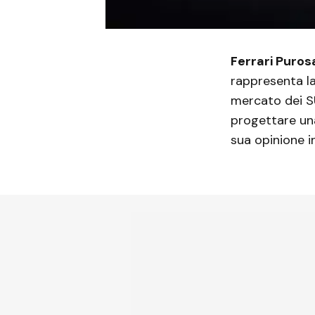
Ferrari Puro
rappresenta la
mercato dei S
progettare una
sua opinione i