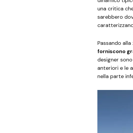
dinamico tipico
una critica ch
sarebbero dovu
caratterizzano
Passando alla 
forniscono gr
designer sono l
anteriori e le 
nella parte in