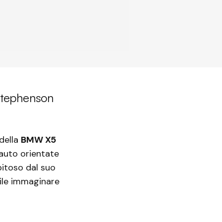
 Stephenson
della
BMW X5
 auto orientate
pitoso dal suo
cile immaginare