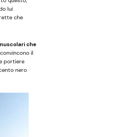
etto questo,
o lui
 rette che
 muscolari che
 convincono il
e portiere
ccento nero