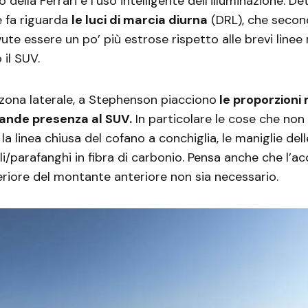
 della Ferrari e l’uso intelligente dell’illuminazione. D
e fa riguarda
le luci di marcia diurna
(DRL), che second
te essere un po’ più estrose rispetto alle brevi linee
 il SUV.
zona laterale, a Stephenson piacciono
le proporzioni
ande presenza al SUV.
In particolare le cose che non
a linea chiusa del cofano a conchiglia, le maniglie dell
ali/parafanghi in fibra di carbonio. Pensa anche che l’a
feriore del montante anteriore non sia necessario.