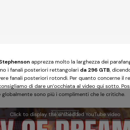
Stephenson
apprezza molto la larghezza dei parafang
no i fanali posteriori rettangolari
da 296 GTB
, dicend
re fanali posteriori rotondi. Per quanto concerne il re
consigliamo di dare un’occhiata al video qui sotto. P
e globalmente sono più i complimenti che le critiche.
Click to display the embedded YouTube video